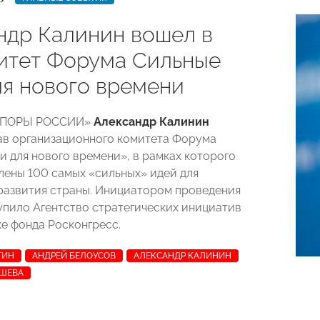
ндр Калинин вошел в
итет Форума Сильные
ля нового времени
«ОПОРЫ РОССИИ»
Александр Калинин
ав организационного комитета Форума
и для нового времени», в рамках которого
лены 100 самых «сильных» идей для
развития страны. Инициатором проведения
пило Агентство стратегических инициатив
е фонда Росконгресс.
ТИН
АНДРЕЙ БЕЛОУСОВ
АЛЕКСАНДР КАЛИНИН
ПШЕВА