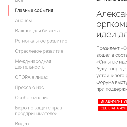
Все
Главные события
Алекса
Анонсы
оргком
Важное для бизнеса
идеи д
Региональное развитие
Президент 
Отраслевое развитие
вошел в сост
Международная
«Сильные иде
деятельность
будут опреде
устойчивого 
ОПОРА в лицах
Форума высту
Пресса о нас
при поддержк
Особое мнение
ВЛАДИМИР ПУ
Бюро по защите прав
СВЕТЛАНА ЧУ
предпринимателей
Видео