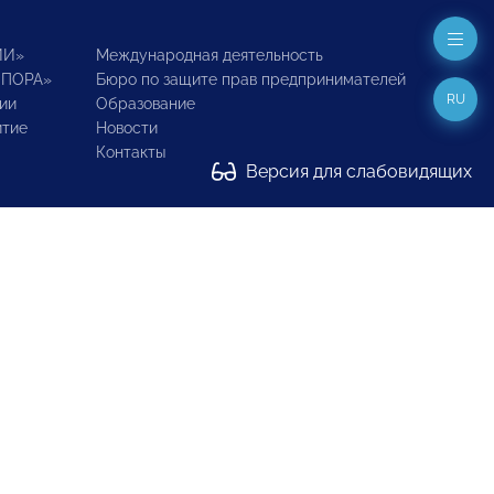
ИИ»
Международная деятельность
ОПОРА»
Бюро по защите прав предпринимателей
RU
ии
Образование
итие
Новости
Контакты
Версия для слабовидящих