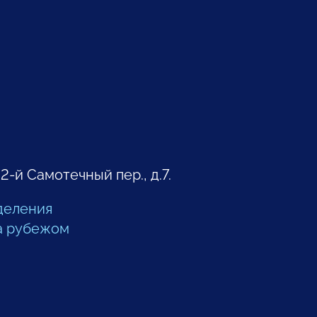
 2-й Самотечный пер., д.7.
деления
а рубежом