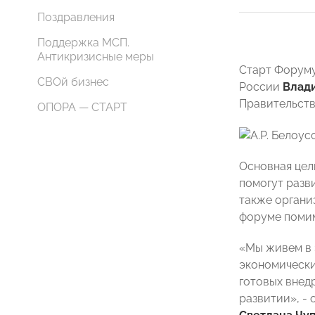
Поздравления
Поддержка МСП.
Антикризисные меры
Старт Форуму
СВОй бизнес
России
Влад
Правительст
ОПОРА — СТАРТ
Основная цел
помогут разв
также органи
форуме помим
«Мы живем в 
экономически
готовых внед
развитии», -