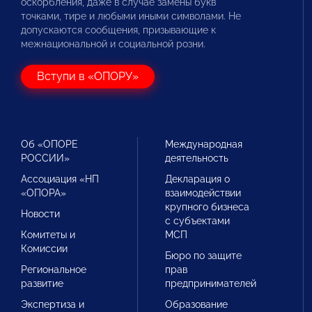
оскорбления, даже в случае замены букв
точками, тире и любыми иными символами. Не
допускаются сообщения, призывающие к
межнациональной и социальной розни.
Вступи в «ОПОРУ»
Об «ОПОРЕ
Международная
РОССИИ»
деятельность
Ассоциация «НП
Декларация о
«ОПОРА»
взаимодействии
крупного бизнеса
Новости
с субъектами
Комитеты и
МСП
Комиссии
Бюро по защите
Региональное
прав
развитие
предпринимателей
Экспертиза и
Образование