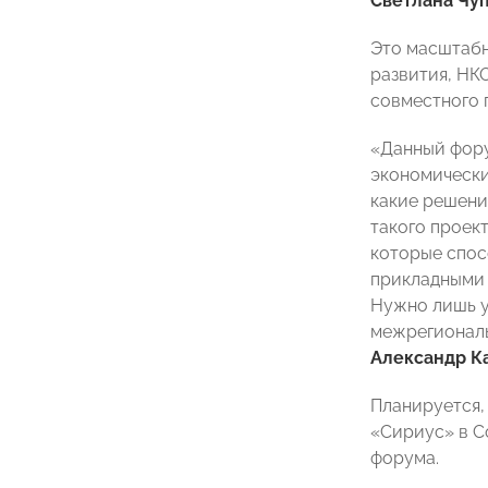
Светлана Чу
Это масштабн
развития, НК
совместного 
«Данный фору
экономически
какие решени
такого проек
которые спос
прикладными 
Нужно лишь у
межрегиональ
Александр К
Планируется,
«Сириус» в С
форума.