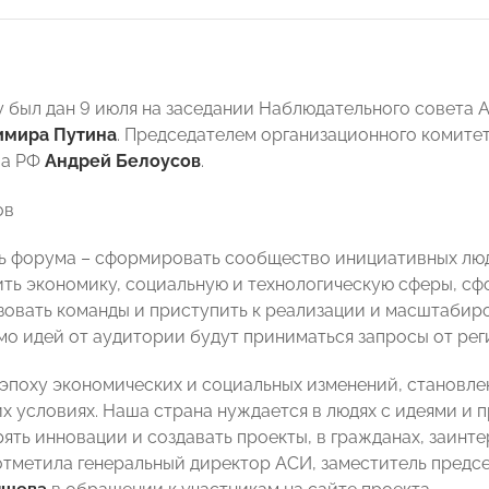
 был дан 9 июля на заседании Наблюдательного совета 
имира Путина
. Председателем организационного комите
ва РФ
Андрей Белоусов
.
ь форума – сформировать сообщество инициативных люд
ить экономику, социальную и технологическую сферы, сф
зовать команды и приступить к реализации и масштабиро
о идей от аудитории будут приниматься запросы от реги
эпоху экономических и социальных изменений, становлен
х условиях. Наша страна нуждается в людях с идеями и 
рять инновации и создавать проекты, в гражданах, заинт
 отметила генеральный директор АСИ, заместитель пред