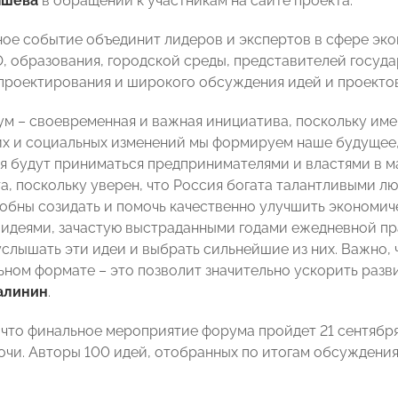
пшева
в обращении к участникам на сайте проекта.
ое событие объединит лидеров и экспертов в сфере эко
О, образования, городской среды, представителей госуд
проектирования и широкого обсуждения идей и проектов
м – своевременная и важная инициатива, поскольку имен
х и социальных изменений мы формируем наше будущее, к
я будут приниматься предпринимателями и властями в ма
та, поскольку уверен, что Россия богата талантливыми л
обны созидать и помочь качественно улучшить экономич
идеями, зачастую выстраданными годами ежедневной пра
слышать эти идеи и выбрать сильнейшие из них. Важно, 
ном формате – это позволит значительно ускорить разв
алинин
.
 что финальное мероприятие форума пройдет 21 сентября
очи. Авторы 100 идей, отобранных по итогам обсуждения