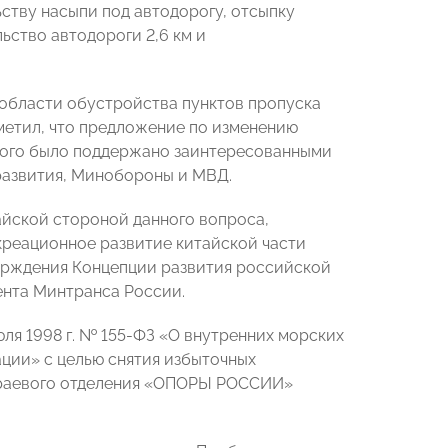
тву насыпи под автодорогу, отсыпку
ьство автодороги 2,6 км и
 области обустройства пунктов пропуска
етил, что предложение по изменению
кого было поддержано заинтересованными
развития, Минобороны и МВД.
айской стороной данного вопроса,
екреационное развитие китайской части
ерждения Концепции развития российской
ента Минтранса России.
ля 1998 г. № 155-ФЗ «О внутренних морских
ции» с целью снятия избыточных
краевого отделения «ОПОРЫ РОССИИ»