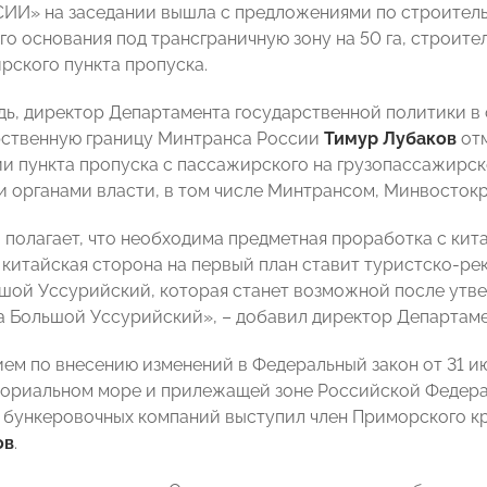
И» на заседании вышла с предложениями по строительс
о основания под трансграничную зону на 50 га, строител
рского пункта пропуска.
дь, директор Департамента государственной политики в
рственную границу Минтранса России
Тимур Лубаков
отм
и пункта пропуска с пассажирского на грузопассажирс
 органами власти, в том числе Минтрансом, Минвосток
полагает, что необходима предметная проработка с кит
о китайская сторона на первый план ставит туристско-р
шой Уссурийский, которая станет возможной после утв
а Большой Уссурийский», – добавил директор Департам
ем по внесению изменений в Федеральный закон от 31 ию
ториальном море и прилежащей зоне Российской Федера
 бункеровочных компаний выступил член Приморского 
ов
.