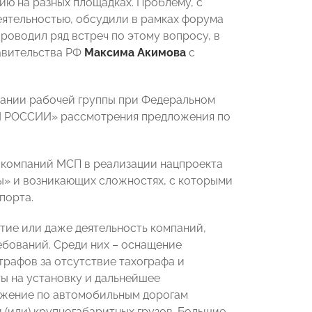
ию на разных площадках. Проблему, с
ятельностью, обсудили в рамках форума
оводил ряд встреч по этому вопросу, в
равительства РФ
Максима Акимова
с
дании рабочей группы при Федеральном
ОЙ РОССИИ» рассмотрения предложения по
 компаний МСП в реализации нацпроекта
» и возникающих сложностях, с которыми
порта.
тие или даже деятельность компаний,
бований. Среди них – оснащение
рафов за отсутствие тахографа и
ы на установку и дальнейшее
ижение по автомобильным дорогам
(или) крупногабаритных грузов. Большие