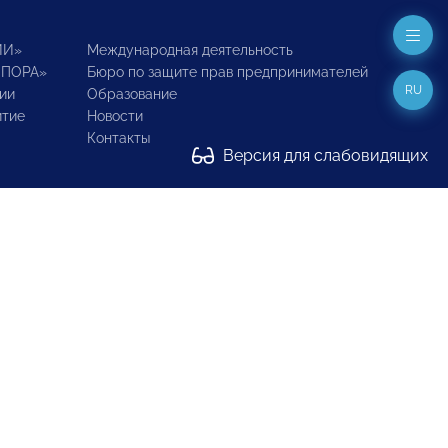
ИИ»
Международная деятельность
ОПОРА»
Бюро по защите прав предпринимателей
RU
ии
Образование
итие
Новости
Контакты
Версия для слабовидящих