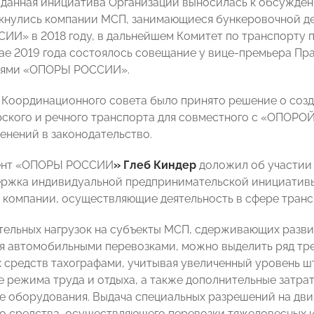
 данная инициатива Организации выносилась к обсужден
кнулись компании МСП, занимающиеся бункеровочной де
И» в 2018 году, в дальнейшем Комитет по транспорту пр
мае 2019 года состоялось совещание у вице-премьера П
лями «ОПОРЫ РОССИИ».
 Координационного совета было принято решение о соз
рского и речного транспорта для совместного с «ОПОР
енений в законодательство.
ент «ОПОРЫ РОССИИ
» Глеб Киндер
доложил об участии
ржка индивидуальной предпринимательской инициативы
 компании, осуществляющие деятельность в сфере транс
тельных нагрузок на субъекты МСП, сдерживающих разви
 автомобильными перевозками, можно выделить ряд тре
 средств тахографами, учитывая увеличенный уровень шт
 режима труда и отдыха, а также дополнительные затрат
 оборудования. Выдача специальных разрешений на дв
о средства, осуществляющего перевозки тяжеловесных и 