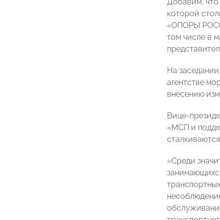
Добавим, что
которой стол
«ОПОРЫ РОССИ
том числе в 
представите
На заседании
агентстве мо
внесению изм
Вице-презид
«МСП и подде
сталкиваются
«Среди значи
занимающихся
транспортных
несоблюдение
обслуживание
транспортног