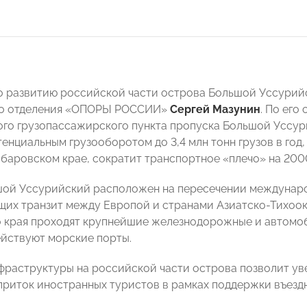
о развитию российской части острова Большой Уссурий
го отделения «ОПОРЫ РОССИИ»
Сергей Мазунин
. По его
го грузопассажирского пункта пропуска Большой Уссур
тенциальным грузооборотом до 3,4 млн тонн грузов в год
абаровском крае, сократит транспортное «плечо» на 200
ой Уссурийский расположен на пересечении междунаро
их транзит между Европой и странами Азиатско-Тихоок
 края проходят крупнейшие железнодорожные и автомоб
йствуют морские порты.
фраструктуры на российской части острова позволит ув
 приток иностранных туристов в рамках поддержки въездн