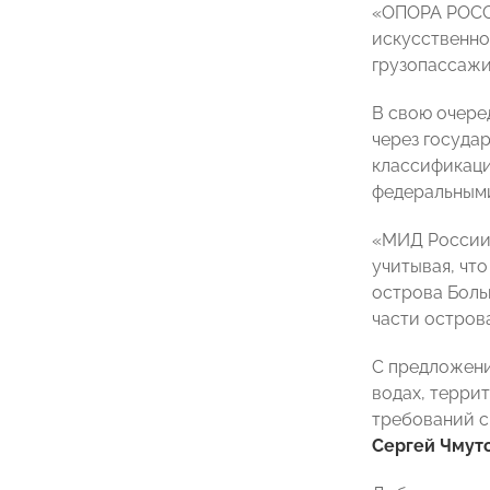
«ОПОРА РОССИ
искусственног
грузопассажи
В свою очере
через госуда
классификаци
федеральными
«МИД России 
учитывая, чт
острова Боль
части остров
С предложени
водах, терри
требований с
Сергей Чмут