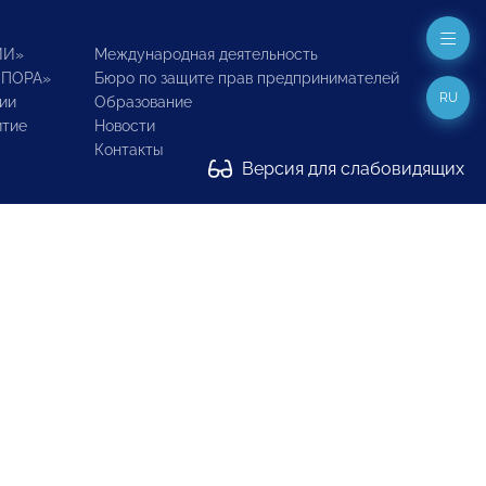
ИИ»
Международная деятельность
ОПОРА»
Бюро по защите прав предпринимателей
RU
ии
Образование
итие
Новости
Контакты
Версия для слабовидящих