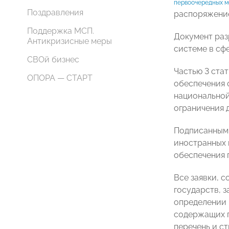
первоочередных м
Поздравления
распоряжение
Поддержка МСП.
Документ раз
Антикризисные меры
системе в сф
СВОй бизнес
Частью 3 стат
ОПОРА — СТАРТ
обеспечения 
национальной
ограничения 
Подписанным 
иностранных 
обеспечения 
Все заявки, 
государств, з
определении 
содержащих п
перечень и с