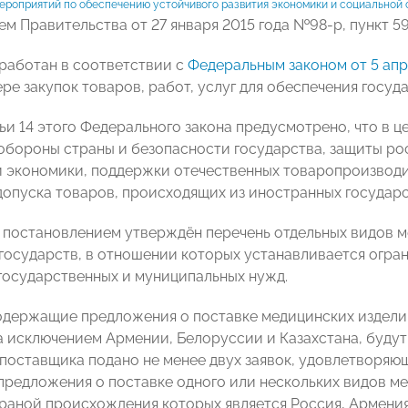
ероприятий по обеспечению устойчивого развития экономики и социальной с
м Правительства от 27 января 2015 года №98-р, пункт 59
работан в соответствии с
Федеральным законом от 5 ап
ере закупок товаров, работ, услуг для обеспечения госу
ьи 14 этого Федерального закона предусмотрено, что в 
обороны страны и безопасности государства, защиты ро
 экономики, поддержки отечественных товаропроизвод
допуска товаров, происходящих из иностранных государст
постановлением утверждён перечень отдельных видов м
государств, в отношении которых устанавливается огран
государственных и муниципальных нужд.
содержащие предложения о поставке медицинских издели
а исключением Армении, Белоруссии и Казахстана, будут 
поставщика подано не менее двух заявок, удовлетворяю
редложения о поставке одного или нескольких видов ме
траной происхождения которых является Россия, Армения