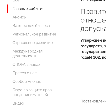
Все
Главные события
Правит
Анонсы
отноше
Важное для бизнеса
допуск
Региональное развитие
Утверждён п
Отраслевое развитие
государств, 
Международная
государстве
деятельность
года
№
102, 
ОПОРА в лицах
Пресса о нас
Особое мнение
Бюро по защите прав
предпринимателей
Постановлени
Видео