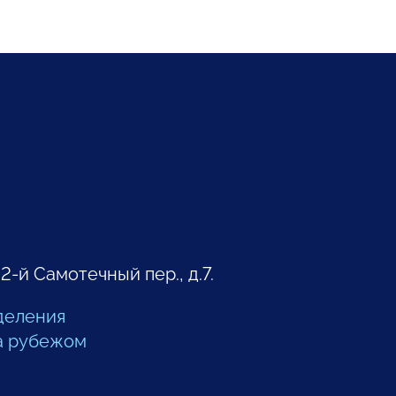
 2-й Самотечный пер., д.7.
деления
а рубежом