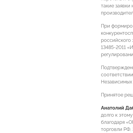
такие заявки
производител
При формиров
конкурентосп
российского 
13485-2011
«И
регулировани
Подтверждени
соответствии
Независимых 
Принятое реш
Анатолий Да
долго к этом
благодаря «О
торговли РФ.