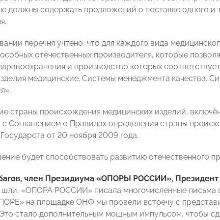
 не должны содержать предложений о поставке одного и 
я.
ании перечня учтено, что для каждого вида медицинско
особных отечественных производителя, которые позвол
здравоохранения и производство которых соответствуе
зделия медицинские. Системы менеджмента качества. Си
я».
е страны происхождения медицинских изделий, включённ
 с Соглашением о Правилах определения страны происх
Государств от 20 ноября 2009 года.
ение будет способствовать развитию отечественного пр
багов, член Президиума «ОПОРЫ РОССИИ», Президент
у шли, «ОПОРА РОССИИ» писала многочисленные письма в
ПОРЕ» на площадке ОНФ мы провели встречу с предста
 Это стало дополнительным мощным импульсом, чтобы сдви