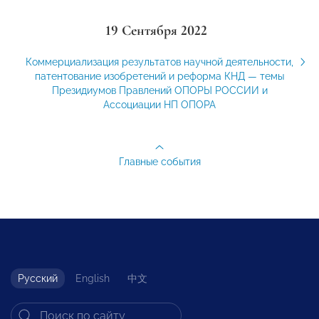
19 Сентября 2022
Коммерциализация результатов научной деятельности,
патентование изобретений и реформа КНД — темы
Президиумов Правлений ОПОРЫ РОССИИ и
Ассоциации НП ОПОРА
Главные события
Русский
English
中文