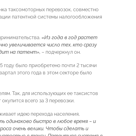
ка таксомоторных перевозок, совместно
тации патентной системы налогообложения
принимательства.
«Из года в год растет
нно увеличивается число тех, кто сразу
дит на патент»,
– подчеркнул он.
5 году было приобретено почти 2 тысячи
квартал этого года в этом секторе было
ям. Так, для использующих ее таксистов
 окупится всего за 3 перевозки.
рживает идею перехода населения,
ть одинаково быстро в любое время – и
проса очень велики. Чтобы сделать и
занятостью в такси. Патентная система в