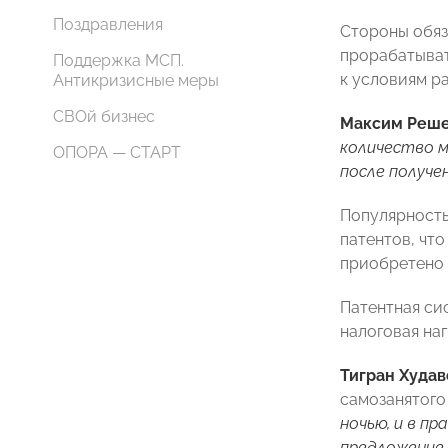
Поздравления
Стороны обяз
прорабатыват
Поддержка МСП.
к условиям р
Антикризисные меры
СВОй бизнес
Максим Реш
количество м
ОПОРА — СТАРТ
после получе
Популярность
патентов, что
приобретено 
Патентная си
налоговая наг
Тигран Худа
самозанятого 
ночью, и в п
предложение 