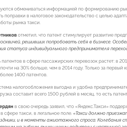
уются обмениваться информацией по формированию рын
ь поправки в налоговое законодательство с целью адап
аботы рынка такси.
етников
отметил, что патент стимулирует развитие пред
осквичей, решивших попробовать себя в бизнесе. Особе
ния статуса индивидуального предпринимателя перехо
 патентов в сфере пассажирских перевозок растет: в 201
 почти на 30% больше, чем в 2014 году. Только за первый 
более 1400 патентов.
стема налогообложения выгодна и удобна предпринимател
рузка составит всего 1500 рублей в месяц, то есть патент
вердян
в свою очередь заявил, что «Яндекс.Такси» подде
в сфере такси, в легальное поле.
«Такси должно приезжа
раздники, и в моменты ажиотажного спроса. Колебания с
таким же гибким, рынку нужны водители с частичной 