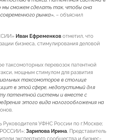
 мы сможем сделать так, чтобы она
 современного
рынка»,
– объяснил
ОССИИ»
Иван Ефременков
отметил, что
зации бизнеса, стимулирования деловой
ере таксомоторных перевозок патентной
такси, мощным стимулом для развития
циальных таксомоторов в столице
фицит в этой сфере, недопустимый для
ту патентной системы и вместе с
недрения этого вида налогообложения на
тонов.
ль Руководителя УФНС России по г.Москве;
Ы РОССИИ»;
Зарипова Ирина
, Представитель
ители экспертного сообщества и бизнес-