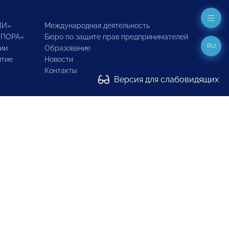
ИИ»
Международная деятельность
ОПОРА»
Бюро по защите прав предпринимателей
RU
ии
Образование
итие
Новости
Контакты
Версия для слабовидящих