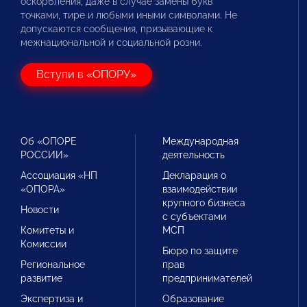
оскорбления, даже в случае замены букв
точками, тире и любыми иными символами. Не
допускаются сообщения, призывающие к
межнациональной и социальной розни.
Вступи в «ОПОРУ»
Об «ОПОРЕ
Международная
РОССИИ»
деятельность
Ассоциация «НП
Декларация о
«ОПОРА»
взаимодействии
крупного бизнеса
Новости
с субъектами
Комитеты и
МСП
Комиссии
Бюро по защите
Региональное
прав
развитие
предпринимателей
Экспертиза и
Образование