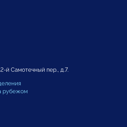
 2-й Самотечный пер., д.7.
деления
а рубежом