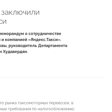
и заключили
си
меморандум о сотрудничестве
 и компанией «
Яндекс.Такси
».
квы, руководитель Департамента
н Худавердян.
го рынка таксомоторных перевозок, в
тные требования по налогообложению.