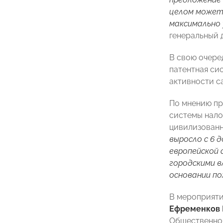
целом может
максимально
генеральный 
В свою очер
патентная си
активности с
По мнению п
системы нало
цивилизованн
выросло с 6 
европейской 
городскими в
основании п
В мероприяти
Ефременков 
Общественног