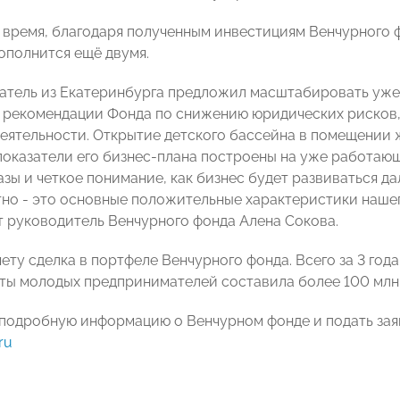
время, благодаря полученным инвестициям Венчурного ф
ополнится ещё двумя.
тель из Екатеринбурга предложил масштабировать уже
 рекомендации Фонда по снижению юридических рисков,
еятельности. Открытие детского бассейна в помещении 
оказатели его бизнес-плана построены на уже работаю
азы и четкое понимание, как бизнес будет развиваться д
тно - это основные положительные характеристики нашег
 руководитель Венчурного фонда Алена Сокова.
чету сделка в портфеле Венчурного фонда. Всего за 3 го
ты молодых предпринимателей составила более 100 млн
 подробную информацию о Венчурном фонде и подать зая
ru