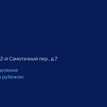
 2-й Самотечный пер., д.7.
деления
а рубежом