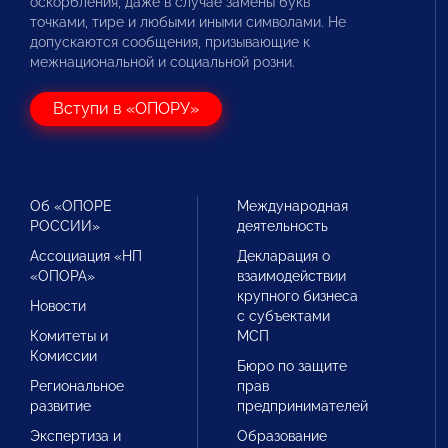
оскорбления, даже в случае замены букв
точками, тире и любыми иными символами. Не
допускаются сообщения, призывающие к
межнациональной и социальной розни.
Вступи в «ОПОРУ»
Об «ОПОРЕ
Международная
РОССИИ»
деятельность
Ассоциация «НП
Декларация о
«ОПОРА»
взаимодействии
крупного бизнеса
Новости
с субъектами
Комитеты и
МСП
Комиссии
Бюро по защите
Региональное
прав
развитие
предпринимателей
Экспертиза и
Образование