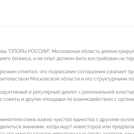
авы "ОПОРЫ РОССИИ", Московская область демонстриру
днего бизнеса, и ее опыт должен быть востребован на те
рочкин отметил, что подписание соглашения означает 
вительством Московской области и его структурными п
родуктивный и регулярный диалог с региональной власт
 советы и другие площадки по взаимодействию с органа
нимателя очень важно чувство единства с другими колле
делиться знаниями, когда ищут инвесторов или предлага
се это вместе создает определенную среду, которая, как