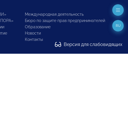
ИИ»
Международная деятельность
ОПОРА»
Бюро по защите прав предпринимателей
RU
ии
Образование
итие
Новости
Контакты
Версия для слабовидящих