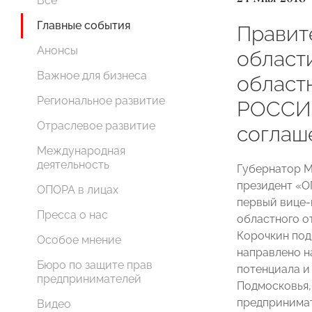
Все
Главные события
Правит
Анонсы
област
Важное для бизнеса
област
Региональное развитие
РОССИИ
Отраслевое развитие
соглаш
Международная
деятельность
Губернатор М
президент «
ОПОРА в лицах
первый вице-
Пресса о нас
областного 
Корочкин под
Особое мнение
направлено н
Бюро по защите прав
потенциала и
предпринимателей
Подмосковья,
предпринимат
Видео