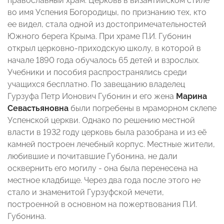
православный храм. Церковь в византийском стиле
во имя Успения Богородицы, по признанию тех, кто
ее видел, стала одной из достопримечательностей
Южного берега Крыма. При храме П.И. Губонин
открыл церковно-приходскую школу, в которой в
начале 1890 года обучалось 65 детей и взрослых.
Учебники и пособия распространялись среди
учащихся бесплатно. По завещанию владелец
Гурзуфа Петр Ионович Губонин и его жена
Марина
Севастьяновна
были погребены в мраморном склепе
Успенской церкви. Однако по решению местной
власти в 1932 году церковь была разобрана и из её
камней построен лечебный корпус. Местные жители,
любившие и почитавшие Губонина, не дали
осквернить его могилу - она была перенесена на
местное кладбище. Через два года после этого не
стало и знаменитой Гурзуфской мечети,
построенной в основном на пожертвования П.И.
Губонина.