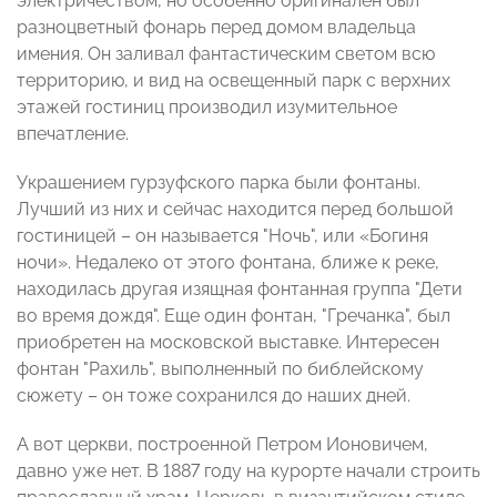
электричеством, но особенно оригинален был
разноцветный фонарь перед домом владельца
имения. Он заливал фантастическим светом всю
территорию, и вид на освещенный парк с верхних
этажей гостиниц производил изумительное
впечатление.
Украшением гурзуфского парка были фонтаны.
Лучший из них и сейчас находится перед большой
гостиницей – он называется "Ночь", или «Богиня
ночи». Недалеко от этого фонтана, ближе к реке,
находилась другая изящная фонтанная группа "Дети
во время дождя". Еще один фонтан, "Гречанка", был
приобретен на московской выставке. Интересен
фонтан "Рахиль", выполненный по библейскому
сюжету – он тоже сохранился до наших дней.
А вот церкви, построенной Петром Ионовичем,
давно уже нет. В 1887 году на курорте начали строить