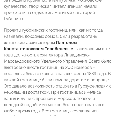
за пределы Крыма. Богатая публика, московское
купечество, творческая интеллигенция начали
приезжать на отдых в знаменитый санаторий
Губонина.
Проекты губонинских гостиниц, или, как их тогда
называли, доходных домов, были разработаны
ялтинским архитектором
Платоном
Константиновичем Теребеневым
, занимавшим в те
годы должность архитектора Ливадийско-
Массандровского Удельного Управления. Всего было
выстроено шесть гостиниц на 200 номеров –
последняя была открыта в начале сезона 1889 года. В
каждой гостинице были номера дорогие и попроще.
Это давало возможность отдыхать в Гурзуфе людям с
небольшим достатком. При гостиницах имелись
ванны и души с пресной и морской, теплой и
холодной водой, ими можно было пользоваться в
любое время года. Все гостиницы соединялись