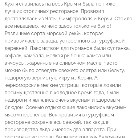
Кухня славилась на весь Крым и была не ниже
лучших столичных ресторанов. Провизия
доставлялась из Ялты, Симферополя и Керчи. Стоило
все недешево, но чего здесь только не было!
Различные сорта морской рыбы, которая
привозилась с завода, устроенного за гурзуфской
деревней. Лакомством для гурманов были султанка,
кефаль, камбала, мелкая рыбешка хамса или
анчоусы, жаренные на сливочном масле. Часто
можно было отведать свежего осетра или белугу,
недорогую зернистую икру из Керчи. А
черноморские мелкие устрицы, которые ловили
преимущественно в холодное время года, были
недороги и являлись очень вкусным и здоровым
блюдом. Осенью отдыхающие лакомились вкусным
мясом перепелов. Вся провизия в гурзуфском
ресторане сохранялась свежей, так как для
производства льда имелось два аппарата. При
ресторане устроены были московская булочная и