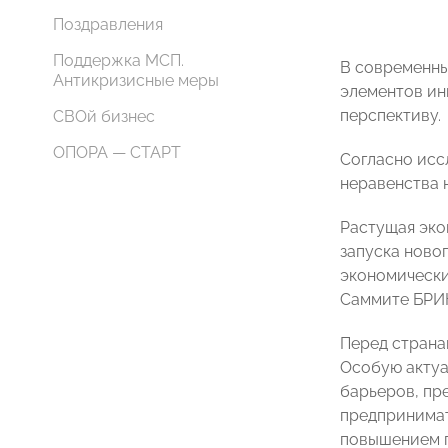
Поздравления
Поддержка МСП.
В современны
Антикризисные меры
элементов ин
перспективу.
СВОй бизнес
ОПОРА — СТАРТ
Согласно иссл
неравенства 
Растущая эко
запуска ново
экономически
Саммите БРИКС
Перед страна
Особую актуа
барьеров, пр
предпринимат
повышением п