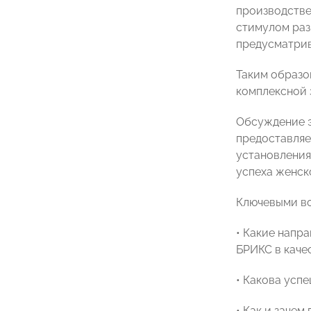
производстве
стимулом раз
предусматрив
Таким образо
комплексной 
Обсуждение э
предоставляе
установления
успеха женск
Ключевыми во
• Какие напр
БРИКС в каче
• Какова усп
• Как и заче