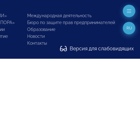
ИИ»
Международная деятельность
ОПОРА»
Бюро по защите прав предпринимателей
RU
ии
Образование
итие
Новости
Контакты
Версия для слабовидящих