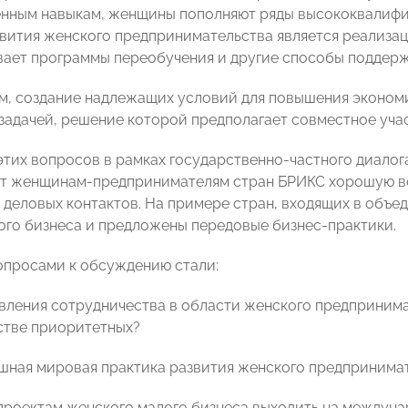
нным навыкам, женщины пополняют ряды высококвалиф
вития женского предпринимательства является реализац
ает программы переобучения и другие способы поддер
м, создание надлежащих условий для повышения эконом
задачей, решение которой предполагает совместное учас
тих вопросов в рамках государственно-частного диало
т женщинам-предпринимателям стран БРИКС хорошую в
 деловых контактов. На примере стран, входящих в объ
ого бизнеса и предложены передовые бизнес-практики.
просами к обсуждению стали:
авления сотрудничества в области женского предпринима
стве приоритетных?
ешная мировая практика развития женского предпринима
м проектам женского малого бизнеса выходить на междун