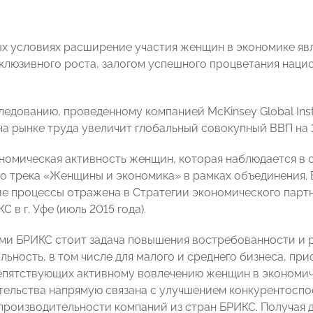
х условиях расширение участия женщин в экономике яв
клюзивного роста, залогом успешного процветания наци
едованию, проведенному компанией McKinsey Global Insti
на рынке труда увеличит глобальный совокупный ВВП на 1
номическая активность женщин, которая наблюдается в 
го трека «Женщины и экономика» в рамках объединения.
е процессы отражена в Стратегии экономического партн
 в г. Уфе (июль 2015 года).
ми БРИКС стоит задача повышения востребованности и 
льность, в том числе для малого и среднего бизнеса, п
епятствующих активному вовлечению женщин в экономич
ельства напрямую связана с улучшением конкурентоспо
роизводительности компаний из стран БРИКС. Получая д