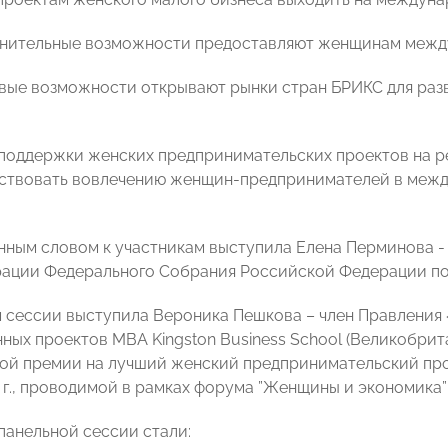
лнительные возможности предоставляют женщинам межд
евые возможности открывают рынки стран БРИКС для ра
 поддержки женских предпринимательских проектов на 
ствовать вовлечению женщин-предпринимателей в межд
нным словом к участникам выступила Елена Перминова -
ации Федерального Собрания Российской Федерации п
 сессии выступила Вероника Пешкова – член Правлени
ных проектов МВА Kingston Business School (Великобрит
й премии на лучший женский предпринимательский про
6 г., проводимой в рамках форума ”Женщины и экономика
панельной сессии стали: