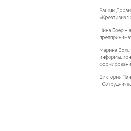
Рашми Дораис
«Креативная 
Нина Боер – 
предпринимат
Марина Волын
информационн
формировани
Виктория Пан
«Сотрудничес