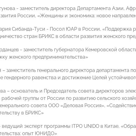
гунова - заместитель директора Департамента Азии, Аф
вития России, «Женщины и экономика: новое направле
рия Сибанда-Туси - Посол ЮАР в России, «Поддержка р
ничество стран БРИКС в области развития женского пр
рданцев - заместитель губернатора Кемеровской област
жку женского предпринимательства»
 – заместитель генерального директора департамента п
 гендерного равенства и достижение Целей устойчивого
ва – основатель и Председатель совета директоров эле
 рабочей группы от России по развитию сельского хозяй
енерального совета ООО «Деловая Россия», «Содейств
ельству в БРИКС»
– ведущий эксперт программы ITPO UNIDO в Китае, «Обр
тельства: опыт ЮНИДО»