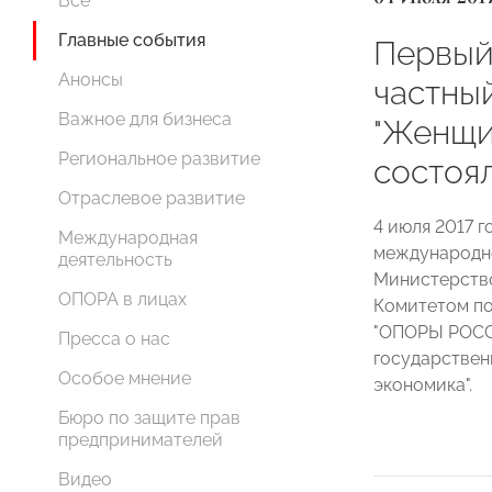
Все
Главные события
Первый
Анонсы
частны
Важное для бизнеса
"Женщи
Региональное развитие
состоя
Отраслевое развитие
4 июля 2017 г
Международная
международн
деятельность
Министерство
ОПОРА в лицах
Комитетом по
"ОПОРЫ РОСС
Пресса о нас
государствен
Особое мнение
экономика".
Бюро по защите прав
предпринимателей
Видео