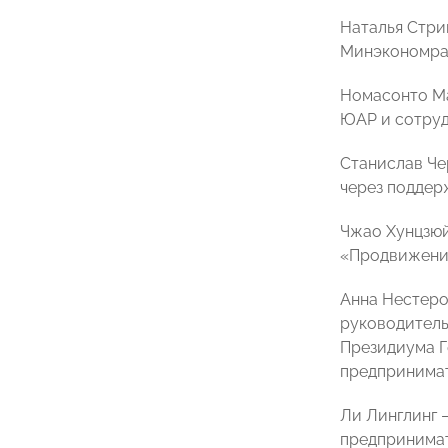
Наталья Стри
Минэкономраз
Номасонто Ма
ЮАР и сотруд
Станислав Че
через поддер
Чжао Хунцзюй
«Продвижение
Анна Нестеро
руководитель
Президиума Г
предпринимат
Ли Линглинг 
предпринима