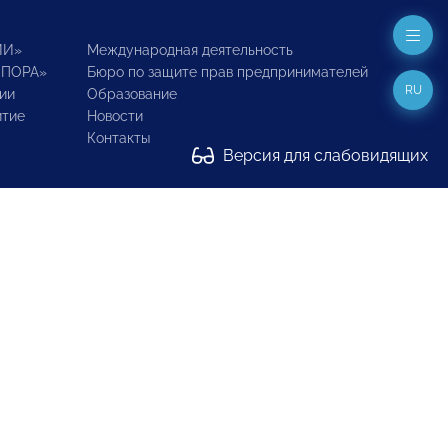
ИИ»
Международная деятельность
ОПОРА»
Бюро по защите прав предпринимателей
RU
ии
Образование
итие
Новости
Контакты
Версия для слабовидящих