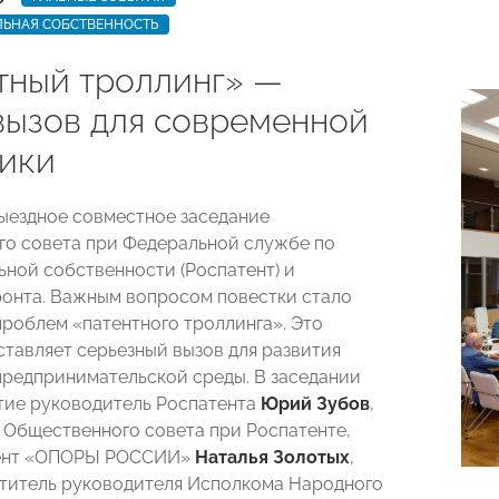
ЛЬНАЯ СОБСТВЕННОСТЬ
тный троллинг» —
вызов для современной
ики
ыездное совместное заседание
о совета при Федеральной службе по
ьной собственности (Роспатент) и
онта. Важным вопросом повестки стало
роблем «патентного троллинга». Это
ставляет серьезный вызов для развития
редпринимательской среды. В заседании
тие руководитель Роспатента
Юрий Зубов
,
 Общественного совета при Роспатенте,
ент «ОПОРЫ РОССИИ»
Наталья Золотых
,
титель руководителя Исполкома Народного