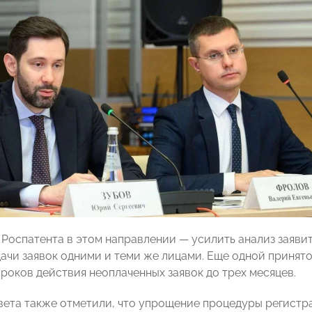
ч Роспатента в этом направлении — усилить анализ заяви
ачи заявок одними и теми же лицами. Еще одной принят
роков действия неоплаченных заявок до трех месяцев.
вета также отметили, что упрощение процедуры регистр