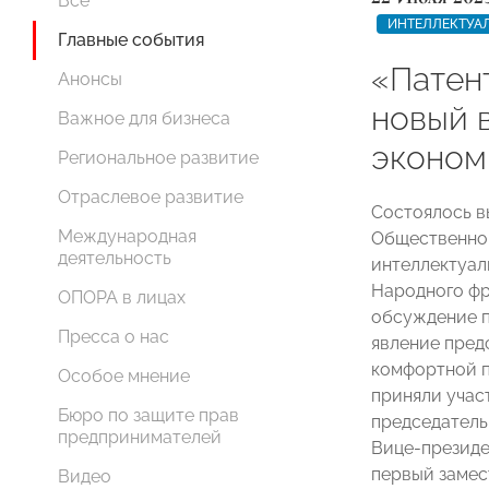
Все
ИНТЕЛЛЕКТУА
Главные события
«Патен
Анонсы
новый 
Важное для бизнеса
эконом
Региональное развитие
Отраслевое развитие
Состоялось в
Международная
Общественног
деятельность
интеллектуал
Народного фр
ОПОРА в лицах
обсуждение п
Пресса о нас
явление пред
комфортной п
Особое мнение
приняли учас
Бюро по защите прав
председатель
предпринимателей
Вице-презид
первый замес
Видео