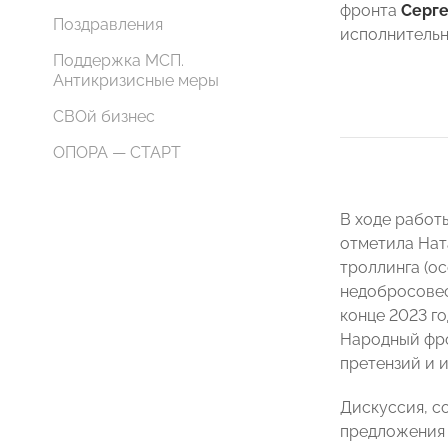
фронта
Серге
Поздравления
исполнительн
Поддержка МСП.
Антикризисные меры
СВОй бизнес
ОПОРА — СТАРТ
В ходе работ
отметила Нат
троллинга (о
недобросовес
конце 2023 г
Народный фро
претензий и и
Дискуссия, с
предложения 