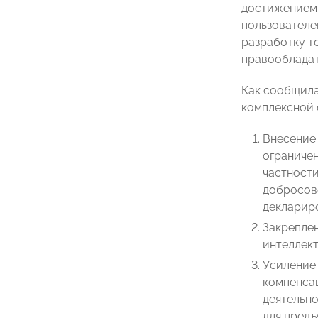
достижением,
пользователе
разработку т
правообладат
Как сообщила
комплексной 
Внесение 
ограничен
частности
добросове
деклариро
Закрепле
интеллект
Усиление 
компенса
деятельно
для предъ