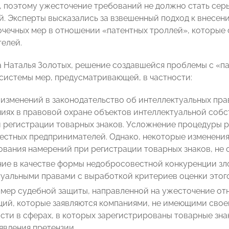
 поэтому ужесточение требований не должно стать серь
й. Эксперты высказались за взвешенный подход к внесени
очечных мер в отношении «патентных троллей», которые 
елей.
 Наталья Золотых, решение создавшейся проблемы с «п
системы мер, предусматривающей, в частности:
изменений в законодательство об интеллектуальных пра
иях в правовой охране объектов интеллектуальной собс
 регистрации товарных знаков. Усложнение процедуры р
стных предпринимателей. Однако, некоторые изменения,
вания намерений при регистрации товарных знаков, не о
ние в качестве формы недобросовестной конкуренции з
уальными правами с выработкой критериев оценки этого
мер судебной защиты, направленной на ужесточение от
ций, которые заявляются компаниями, не имеющими свое
сти в сферах, в которых зарегистрированы товарные зн
явления претензии.