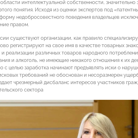
 области интеллектуальной собственности, значительно
этого понятия. Исходя из оценки экспертов под «патент
форму недобросовестного поведения владельцев исключи
ние правом.
ссии существуют организации, как правило специализиру
ово регистрируют на свое имя в качестве товарных знак
 и реализации различных товаров народного потребления
ания и алкоголь, не имеющие никакого отношения к их де
о с целью заработка начинают предъявлять иски о нару
исковых требований не обоснован и несоразмерен ущерб
здает чрезмерный дисбаланс интересов участников граж
ельского сектора