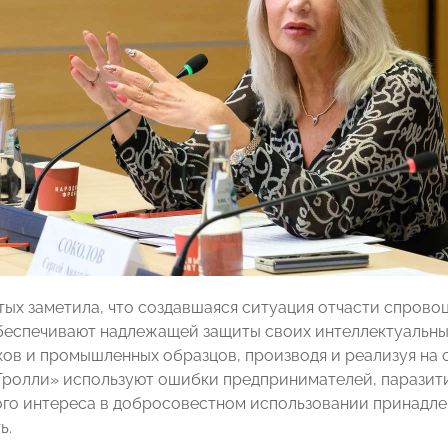
тых заметила, что создавшаяся ситуация отчасти спров
беспечивают надлежащей защиты своих интеллектуальных
ков и промышленных образцов, производя и реализуя на
Тролли» используют ошибки предпринимателей, паразит
го интереса в добросовестном использовании принадле
ь.