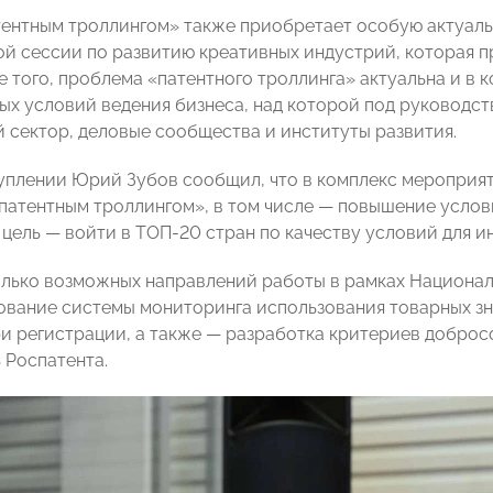
тентным троллингом» также приобретает особую актуаль
ой сессии по развитию креативных индустрий, которая 
е того, проблема «патентного троллинга» актуальна и в
ых условий ведения бизнеса, над которой под руководс
 сектор, деловые сообщества и институты развития.
уплении Юрий Зубов сообщил, что в комплекс мероприя
«патентным троллингом», в том числе — повышение усло
 цель — войти в ТОП-20 стран по качеству условий для и
лько возможных направлений работы в рамках Национал
вание системы мониторинга использования товарных зн
и регистрации, а также — разработка критериев добро
 Роспатента.