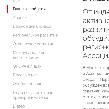
Все
Главные события
От инд
Анонсы
активн
Важное для бизнеса
развити
Региональное развитие
обсуди
Отраслевое развитие
регио
Международная
Ассоци
деятельность
ОПОРА в лицах
В Москве ст
и Ассоциации
Пресса о нас
февраля. Пер
Особое мнение
обсуждению в
охватили мак
Бюро по защите прав
статических 
предпринимателей
финансовых и
Видео
предпринима