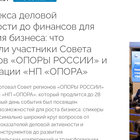
екса деловой
ости до финансов для
я бизнеса: что
ли участники Совета
нов «ОПОРЫ РОССИИ» и
ации «НП «ОПОРА»
артовал Совет регионов «ОПОРЫ РОССИИ»
 «НП «ОПОРА», который продлится до 28
вый день события был посвящен
озможностей для роста бизнеса: спикеры
симально широкий круг вопросов от
показателей деловой активности и
нструментов до развития
тельских компетенций и трансформации