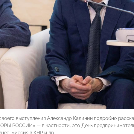
 своего выступления Александр Калинин подробно расск
ОРЫ РОССИИ» — в частности, это День предпринимател
нес-миссия в КНР и др.