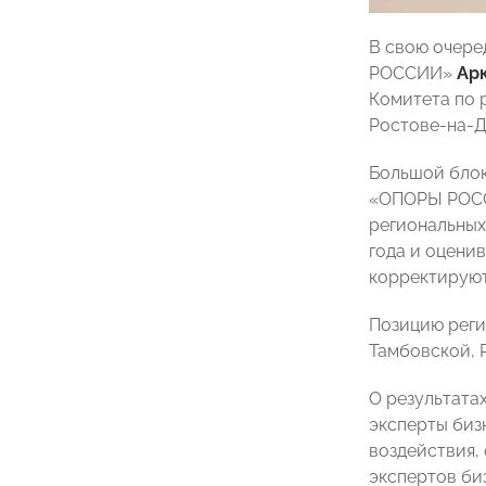
В свою очере
РОССИИ»
Ар
Комитета по 
Ростове-на-Д
Большой блок
«ОПОРЫ РО
региональных
года и оцени
корректируют
Позицию реги
Тамбовской, 
О результат
эксперты биз
воздействия,
экспертов би