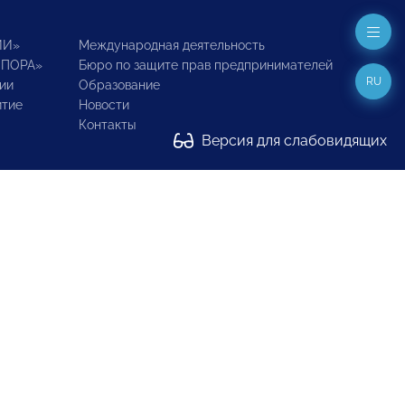
ИИ»
Международная деятельность
ОПОРА»
Бюро по защите прав предпринимателей
RU
ии
Образование
итие
Новости
Контакты
Версия для слабовидящих