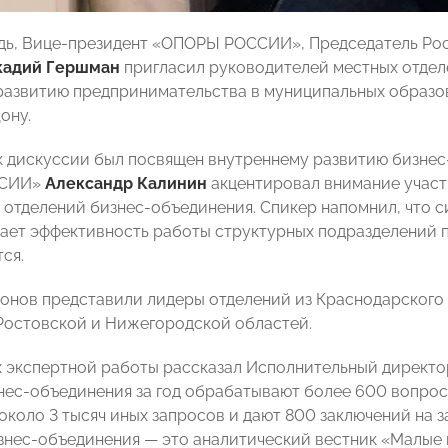
дь, Вице-президент «ОПОРЫ РОССИИ», Председатель Ро
кадий Гершман
пригласил руководителей местных отдел
развитию предпринимательства в муниципальных образова
ону.
 дискуссии был посвящен внутреннему развитию бизнес-
ССИИ»
Александр Калинин
акцентировал внимание участ
 отделений бизнес-объединения. Спикер напомнил, что с
вает эффективность работы структурных подразделений 
ся.
онов представили лидеры отделений из Краснодарского 
Ростовской и Нижегородской областей.
ах экспертной работы рассказал Исполнительный дире
нес-объединения за год обрабатывают более 600 вопрос
 около 3 тысяч иных запросов и дают 800 заключений на
знес-объединения — это аналитический вестник «Малые