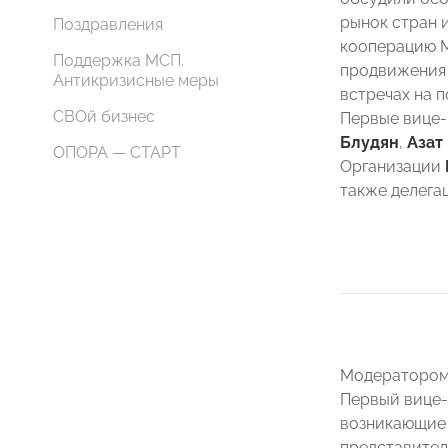
рынок стран 
Поздравления
кооперацию М
Поддержка МСП.
продвижения 
Антикризисные меры
встречах на 
СВОй бизнес
Первые вице
Блудян
,
Азат
ОПОРА — СТАРТ
Организации
также делега
Модератором 
Первый вице-
возникающие 
представител