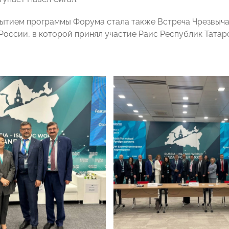
тием программы Форума стала также Встреча Чрезвыча
 России, в которой принял участие Раис Республик Тата