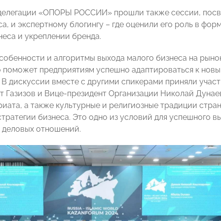
 делегации «ОПОРЫ РОССИИ» прошли также сессии, пос
са, и экспертному блогингу – где оценили его роль в ф
неса и укреплении бренда.
собенности и алгоритмы выхода малого бизнеса на рыно
о поможет предприятиям успешно адаптироваться к нов
. В дискуссии вместе с другими спикерами приняли уча
 Газизов и Вице-президент Организации Николай Дунае
иата, а также культурные и религиозные традиции стра
стратегии бизнеса. Это одно из условий для успешного 
 деловых отношений.