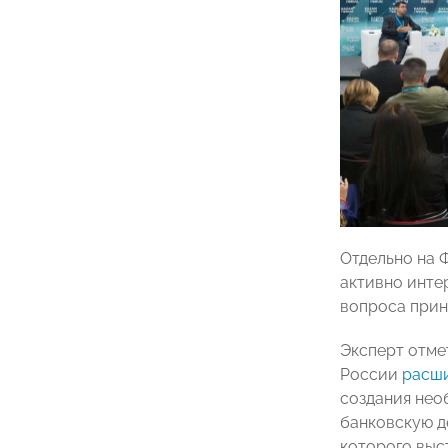
Отдельно на 
активно инте
вопроса прин
Эксперт отме
России
расш
создания нео
банковскую д
которого выс