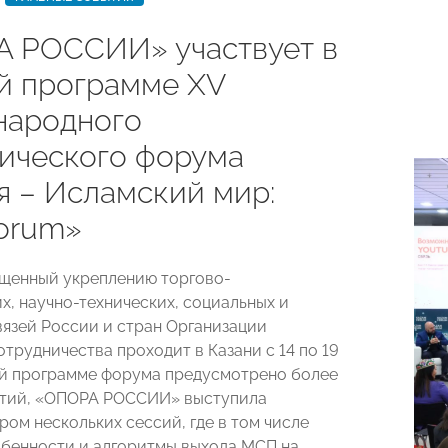
 РОССИИ» участвует в
й программе XV
ародного
ического форума
я – Исламский мир:
orum»
щенный укреплению торгово-
х, научно-технических, социальных и
вязей России и стран Организации
трудничества проходит в Казани с 14 по 19
ой программе форума предусмотрено более
ятий, «ОПОРА РОССИИ» выступила
ром нескольких сессий, где в том числе
бенности и алгоритмы выхода МСП на