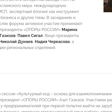
исламского мира, международную
СП, экспертный блогинг как инструмент
бизнеса и другие темы. В заседаниях и
полях форума активное участие принимают
-президенты «ОПОРЫ РОССИИ»
Марина
 Газизов
,
Павел Сигал
, Вице-президенты
Николай Дунаев
,
Надия Черкасова
, а
ции региональных отделений.
сессии «Культурный код – основа для взаимопонимания
президент «ОПОРЫ РОССИИ» Азат Газизов. Участники ра
у предпринимателей при первой попытке выйти на зару
и бизнеса, имеющие международный опыт работы, спик