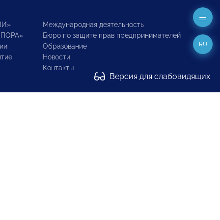
ИИ»
Международная деятельность
ОПОРА»
Бюро по защите прав предпринимателей
RU
ии
Образование
итие
Новости
Контакты
Версия для слабовидящих