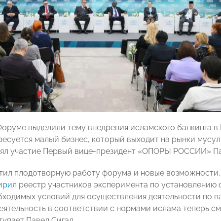
Форуме выделили тему внедрения исламского банкинга в
ресуется малый бизнес, который выходит на рынки мусул
ял участие Первый вице-президент «ОПОРЫ РОССИИ» Па
тил плодотворную работу форума и новые возможности, 
ирил
реестр участников эксперимента по установлению с
бходимых условий для осуществления деятельности по 
еятельность в соответствии с нормами ислама теперь с
тупает Павел Сигал.