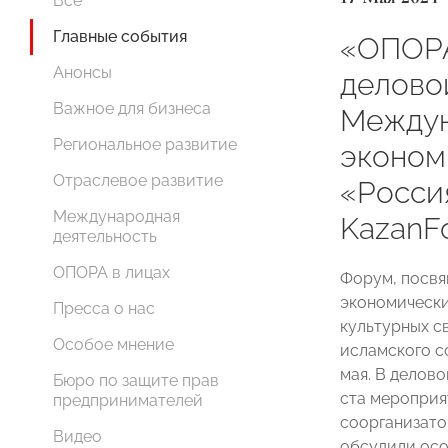
Все
Главные события
«ОПОРА
Анонсы
делово
Важное для бизнеса
Междун
Региональное развитие
эконом
Отраслевое развитие
«Росси
Международная
KazanF
деятельность
ОПОРА в лицах
Форум, посвя
экономически
Пресса о нас
культурных с
Особое мнение
исламского со
мая. В делов
Бюро по защите прав
ста меропри
предпринимателей
соорганизато
Видео
обсудили осо