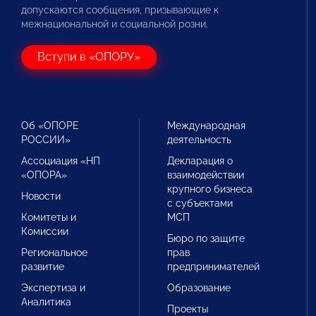
допускаются сообщения, призывающие к
межнациональной и социальной розни.
Вступи в «ОПОРУ»
Об «ОПОРЕ
Международная
РОССИИ»
деятельность
Ассоциация «НП
Декларация о
«ОПОРА»
взаимодействии
крупного бизнеса
Новости
с субъектами
Комитеты и
МСП
Комиссии
Бюро по защите
Региональное
прав
развитие
предпринимателей
Экспертиза и
Образование
Аналитика
Проекты