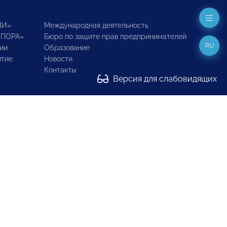
ИИ»
Международная деятельность
ОПОРА»
Бюро по защите прав предпринимателей
RU
ии
Образование
итие
Новости
Контакты
Версия для слабовидящих