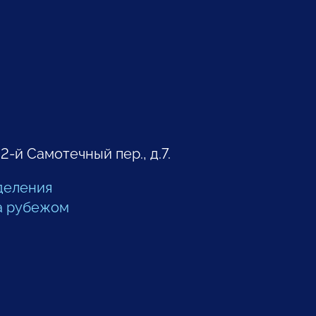
 2-й Самотечный пер., д.7.
деления
а рубежом