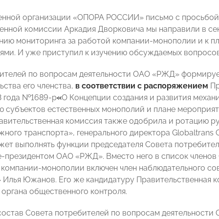
нной организации «ОПОРА РОССИИ» письмо с просьбой 
енной комиссии Аркадия Дворковича мы направили в сент
нию мониторинга за работой компании-монополии и к пл
ями. И уже приступил к изучению обсуждаемых вопросов
ителей по вопросам деятельности ОАО «РЖД» формирует
ьства его членства,
в соответствии с распоряжением
Пр
3 года №1689-р
«
О Концепции создания и развития механ
ю субъектов естественных монополий и плане мероприят
авительственная комиссия также одобрила и ротацию р
ного транспорта», генерального директора Globaltrans 
жет выполнять функции председателя Совета потребителей
-президентом ОАО «РЖД». Вместо него в список членов
 компании-монополии включен член наблюдательного с
 Илья Южанов. Его же кандидатуру Правительственная к
 органа общественного контроля.
состав Совета потребителей по вопросам деятельности 