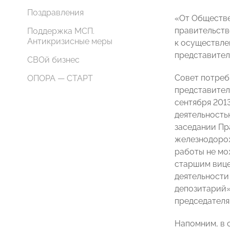
Поздравления
«От Обществе
правительств
Поддержка МСП.
Антикризисные меры
к осуществле
представител
СВОй бизнес
Совет потреб
ОПОРА — СТАРТ
представител
сентября 201
деятельность
заседании Пр
железнодорож
работы не мо
старшим вице
деятельности
депозитарий»
председателя
Напомним, в 