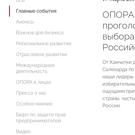
Все
Главные события
ОПОРА
Анонсы
прогол
Важное для бизнеса
выбора
Региональное развитие
Россий
Отраслевое развитие
От Камчатки 
Международная
Салехарда по
деятельность
наши лидеры 
ОПОРА в лицах
избирательны
ощущаем прич
Пресса о нас
страны, част
Особое мнение
России.
Бюро по защите прав
предпринимателей
Видео