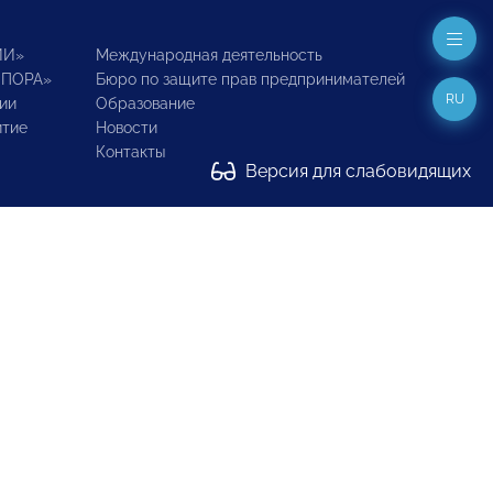
ИИ»
Международная деятельность
ОПОРА»
Бюро по защите прав предпринимателей
RU
ии
Образование
итие
Новости
Контакты
Версия для слабовидящих