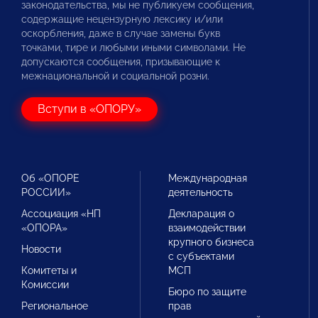
законодательства, мы не публикуем сообщения,
содержащие нецензурную лексику и/или
оскорбления, даже в случае замены букв
точками, тире и любыми иными символами. Не
допускаются сообщения, призывающие к
межнациональной и социальной розни.
Вступи в «ОПОРУ»
Об «ОПОРЕ
Международная
РОССИИ»
деятельность
Ассоциация «НП
Декларация о
«ОПОРА»
взаимодействии
крупного бизнеса
Новости
с субъектами
Комитеты и
МСП
Комиссии
Бюро по защите
Региональное
прав