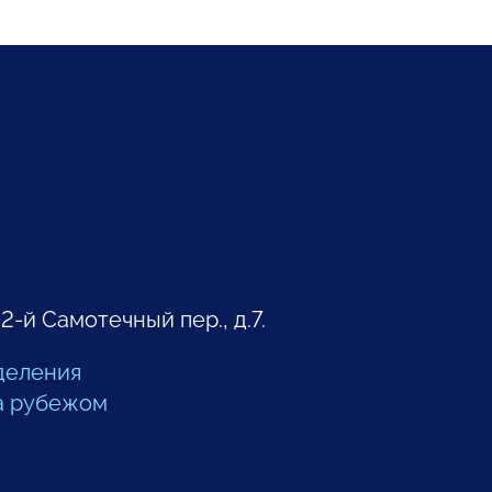
 2-й Самотечный пер., д.7.
деления
а рубежом