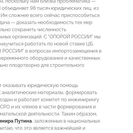
он, поскольку нам близка проблематика
—
объединяет 98 тысяч юридических лиц, из
 Им сложнее всего сейчас приспособиться
адача
—
доказать необходимость тех мер
льно сохранить численность
ельных организаций. С "ОПОРОЙ РОССИИ" мы
аучиться работать по новой ставке ЦБ.
 РОССИИ" в вопросах импортозамещения в
современного оборудования и качественных
льно плодотворно для строительного
 оказывать юридическую помощь
ых аналитические материалы, формировать
оздан и работает комитет по инжинирингу
СРО и их членов в части формирования и
мательской деятельности. Таким образом,
имира Путина
, заложенные в национальных
читаю, что это является важнейшей и