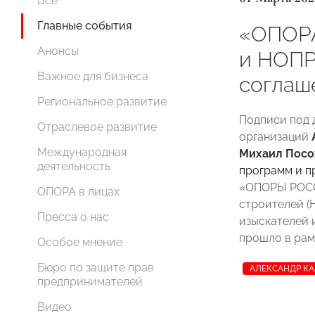
Все
Главные события
«ОПОР
Анонсы
и НОПР
Важное для бизнеса
соглаш
Региональное развитие
Подписи под 
Отраслевое развитие
организаций
Международная
Михаил Посо
деятельность
программ и п
«ОПОРЫ РОСС
ОПОРА в лицах
строителей (
Пресса о нас
изыскателей 
прошло в рам
Особое мнение
Бюро по защите прав
АЛЕКСАНДР К
предпринимателей
Видео