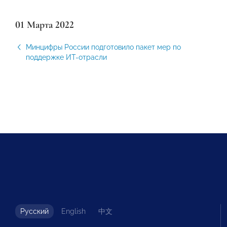
01 Марта 2022
Минцифры России подготовило пакет мер по
поддержке ИТ-отрасли
Русский
English
中文