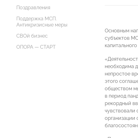
Поздравления
Поддержка МСП.
Антикризисные меры
Основным нап
СВОй бизнес
субъектов М
капитального
ОПОРА — СТАРТ
«Деятельност
необходима д
непростое вр
этого соглаш
обществом мы
в период пан
рекордный вв
чувствовали 
организации 
благосостоян