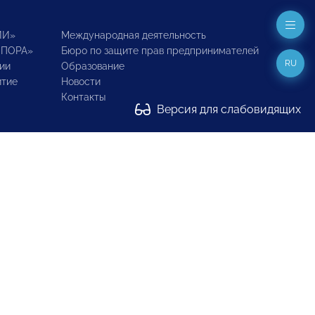
ИИ»
Международная деятельность
ОПОРА»
Бюро по защите прав предпринимателей
RU
ии
Образование
итие
Новости
Контакты
Версия для слабовидящих