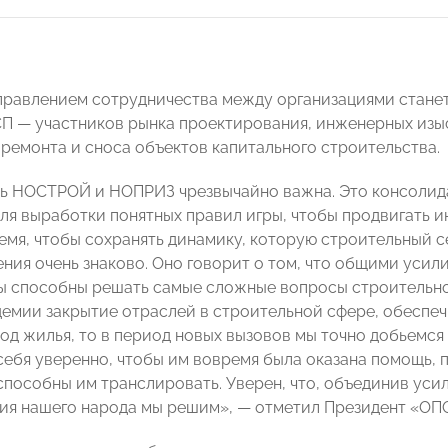
равлением сотрудничества между организациями станет
СП
—
участников рынка проектирования, инженерных изыс
 ремонта и сноса объектов капитального строительства.
ь НОСТРОЙ и НОПРИЗ чрезвычайно важна. Это консолида
ля выработки понятных правил игры, чтобы продвигать 
емя, чтобы сохранять динамику, которую строительный с
ения очень знаково. Оно говорит о том, что общими уси
 способны решать самые сложные вопросы строительног
демии закрытие отраслей в строительной сфере, обеспеч
од жилья, то в период новых вызовов мы точно добьемся
себя уверенно, чтобы им вовремя была оказана помощь, 
способны им транслировать. Уверен, что, объединив уси
ия нашего народа мы решим»,
—
отметил Президент «ОП