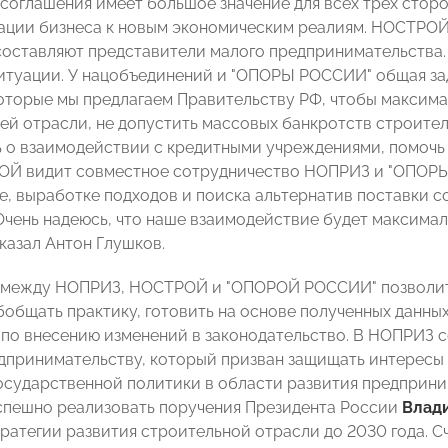
соглашения имеет большое значение для всех трех стор
ации бизнеса к новым экономическим реалиям. НОСТРОЙ 
составляют представители малого предпринимательства.
итуации. У нацобъединений и "ОПОРЫ РОССИИ" общая з
оторые мы предлагаем Правительству РФ, чтобы максима
ей отрасли, не допустить массовых банкротств строит
 о взаимодействии с кредитными учреждениями, помочь н
ОЙ видит совместное сотрудничество НОПРИЗ и "ОПОРЫ
е, выработке подходов и поиска альтернатив поставки 
Очень надеюсь, что наше взаимодействие будет максима
казал Антон Глушков.
 между НОПРИЗ, НОСТРОЙ и "ОПОРОЙ РОССИИ" позволит
бобщать практику, готовить на основе полученных данн
по внесению изменений в законодательство. В НОПРИЗ с
дпринимательству, который призван защищать интересы 
осударственной политики в области развития предприни
пешно реализовать поручения Президента России
Влад
тратегии развития строительной отрасли до 2030 года. С