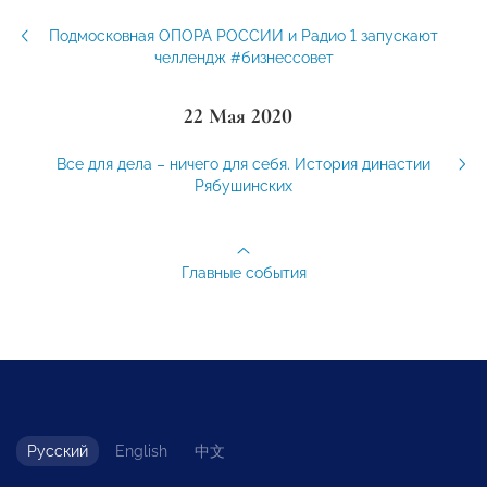
Подмосковная ОПОРА РОССИИ и Радио 1 запускают
челлендж #бизнессовет
22 Мая 2020
Все для дела – ничего для себя. История династии
Рябушинских
Главные события
Русский
English
中文