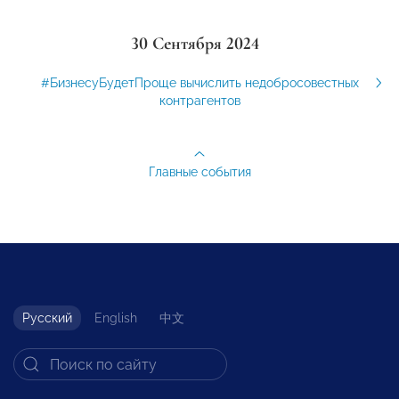
30 Сентября 2024
#БизнесуБудетПроще вычислить недобросовестных
контрагентов
Главные события
Русский
English
中文