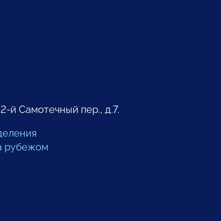
 2-й Самотечный пер., д.7.
деления
а рубежом