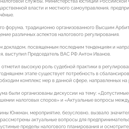
налоговой службы, Министерства юстиции Российской Ф
дарственной власти и местного самоуправления, предпр
чёные.
го форума, традиционно организованного Высшим Арб
ение различных аспектов налогового регулирования.
м докладом, посвященным последним тенденциям и напра
я, выступил Председатель ВАС РФ Антон Иванов.
 отметил высокую роль судебной практики в регулирова
егодняшнем этапе существует потребность в сбалансиро
еобходим комплекс мер в данной сфере, направленных на 
ума были организованы дискуссии на тему: «Допустимые
ешении налоговых споров» и «Актуальные вопросы межд
ины Юнкман, мероприятие, безусловно, вызвало значител
рассмотрены актуальные вопросы для предпринимательск
устимые пределы налогового планирования и осмотрите