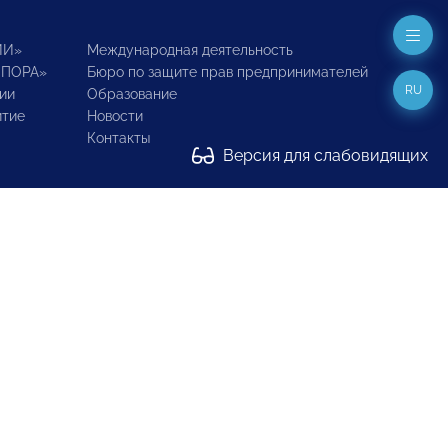
ИИ»
Международная деятельность
ОПОРА»
Бюро по защите прав предпринимателей
RU
ии
Образование
итие
Новости
Контакты
Версия для слабовидящих