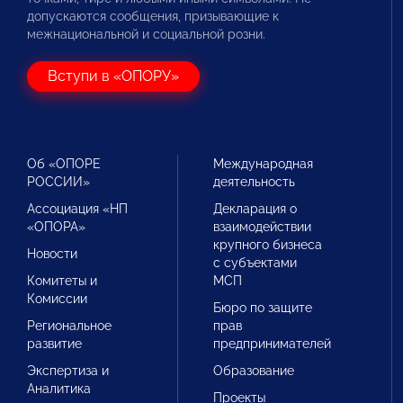
допускаются сообщения, призывающие к
межнациональной и социальной розни.
Вступи в «ОПОРУ»
Об «ОПОРЕ
Международная
РОССИИ»
деятельность
Ассоциация «НП
Декларация о
«ОПОРА»
взаимодействии
крупного бизнеса
Новости
с субъектами
Комитеты и
МСП
Комиссии
Бюро по защите
Региональное
прав
развитие
предпринимателей
Экспертиза и
Образование
Аналитика
Проекты