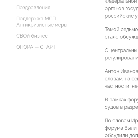
Федеральной 
Поздравления
органов госу
российские у
Поддержка МСП.
Антикризисные меры
Темой седьмо
СВОй бизнес
стало обсужд
ОПОРА — СТАРТ
С центральны
регулировани
Антон Иванов
словам, на с
частности, н
В рамках фор
судов в разр
По словам Ир
форума были 
обсудили доп