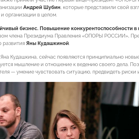
ганизации
Андрей Шубин
, которые представили свой вз
 и организации в целом.
йчивый бизнес. Повышение конкурентоспособности в 
ом члена Президиума Правления «ОПОРЫ РОССИИ», Пре
о развития
Яны Кудашкиной
.
 Яна Кудашкина, сейчас появляются принципиально новы
ется мышление и отношение к ведению своего дела. Поэ
еля — умение чувствовать ситуацию, предвидеть риски 