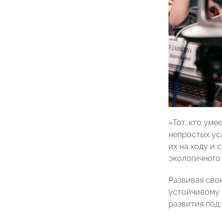
«Тот, кто уме
непростых ус
их на ходу и
экологичного 
Развивая сво
устойчивому 
развития под 