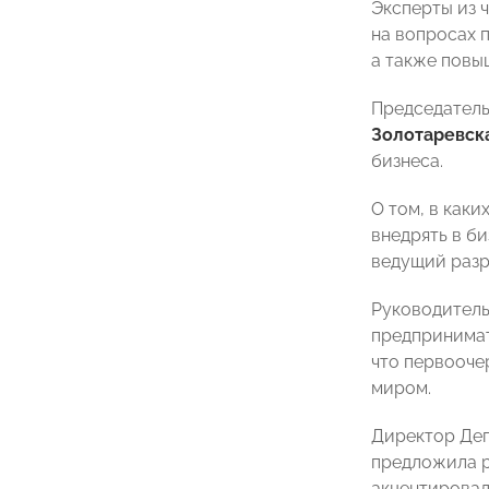
Эксперты из 
на вопросах 
а также повы
Председатель
Золотаревск
бизнеса.
О том, в как
внедрять в б
ведущий разр
Руководитель
предпринима
что первооче
миром.
Директор Деп
предложила р
акцентировал