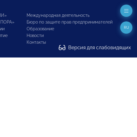
ИИ»
Международная деятельность
ОПОРА»
Бюро по защите прав предпринимателей
RU
ии
Образование
итие
Новости
Контакты
Версия для слабовидящих