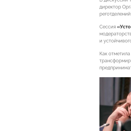
директор Ор
реготделений
Сессия
«Усто
модераторств
и устойчивог
Как отметила
трансформиру
предпринимат