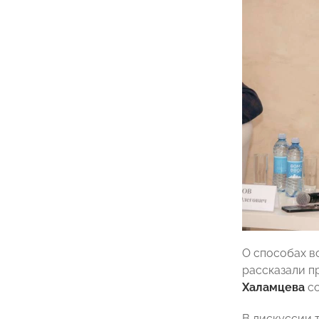
О способах в
рассказали 
Халамцева
со
В дискуссии