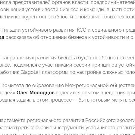
числа представителей органов власти, предпринимателе
повышения устойчивости бизнеса и команды, в частности
шении конкурентоспособности с помощью новых технолог
 Гильдии устойчивого развития, КСО и социального пр
ая
рассказала об отношении бизнеса к устойчивости и о
их направлениях развития бизнеса будет особенно полезе
изнес, поделился с участниками сессии принципов устой
аботчик Glagol.ai, платформы по настройке сложных го
 Комитета по образованию Межрегиональной обществен
телей»
Олег Молодцов
поделился опытом внедрения при
редная задача в этом процессе — быть готовым менять се
артамента регионального развития Российского эколог
ассмотреть ключевые инструменты устойчивого развития 
а внимание на экологические риски, системы экономиче