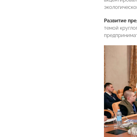
экологическо
Развитие пр
темой кругло
предпринимат