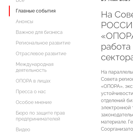
Все
Главные события
На Сов
Анонсы
РОССИИ
Важное для бизнеса
«ОПОРА
Региональное развитие
работа
Отраслевое развитие
сектор
Международная
деятельность
На параллель
Совета реги
ОПОРА в лицах
«ОПОРА», экс
Пресса о нас
устойчивости
отделений би
Особое мнение
электронной 
Бюро по защите прав
законодатель
предпринимателей
материале. Г
Соорганизато
Видео