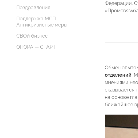
Федерации. С
Поздравления
«Промсвязьбан
Поддержка МСП.
Антикризисные меры
СВОй бизнес
ОПОРА — СТАРТ
Обмен опытом
отделений
. 
мнениями нео
сказывается 
на основе гл
ближайшее в