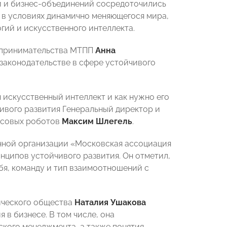
й и бизнес-объединений сосредоточились
 в условиях динамично меняющегося мира,
ий и искусственного интеллекта.
едпринимательства МТПП
Анна
 законодательстве в сфере устойчивого
н искусственный интеллект и как нужно его
чивого развития Генеральный директор и
лосовых роботов
Максим Шлегель
.
ной организации «Московская ассоциация
нципов устойчивого развития. Он отметил,
бя, команду и тип взаимоотношений с
ического общества
Наталия Ушакова
в бизнесе. В том числе, она
ского менеджмента, а также понятия