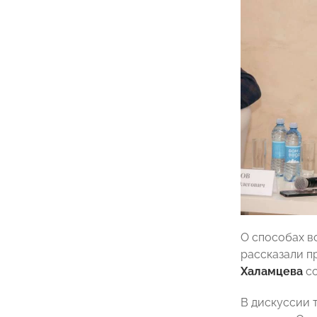
О способах в
рассказали 
Халамцева
со
В дискуссии