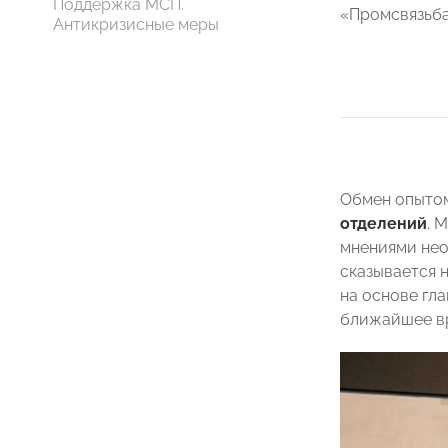
Поддержка МСП.
«Промсвязьбан
Антикризисные меры
Обмен опытом
отделений
. 
мнениями нео
сказывается 
на основе гл
ближайшее в