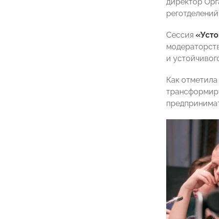
директор Ор
реготделений
Сессия
«Усто
модераторств
и устойчивог
Как отметила
трансформиру
предпринимат