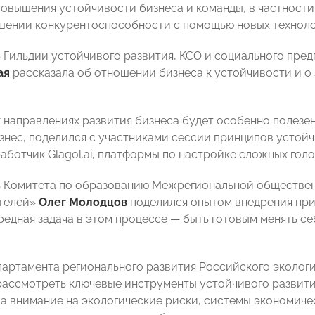
повышения устойчивости бизнеса и команды, в частности
шении конкурентоспособности с помощью новых технолог
 Гильдии устойчивого развития, КСО и социального пр
ая
рассказала об отношении бизнеса к устойчивости и о
их направлениях развития бизнеса будет особенно полезе
изнес, поделился с участниками сессии принципов устой
аботчик Glagol.ai, платформы по настройке сложных го
 Комитета по образованию Межрегиональной обществен
телей»
Олег Молодцов
поделился опытом внедрения при
редная задача в этом процессе — быть готовым менять се
артамента регионального развития Российского эколог
ассмотреть ключевые инструменты устойчивого развития 
а внимание на экологические риски, системы экономиче