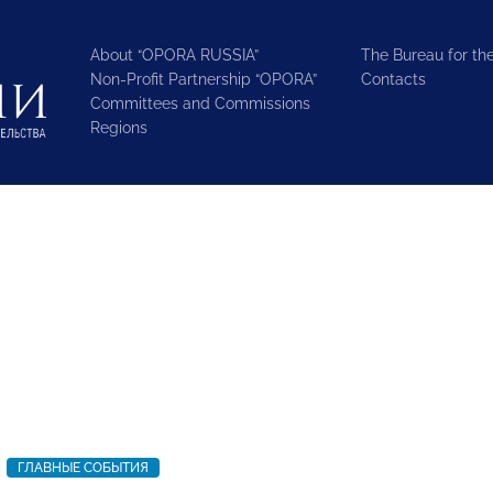
About “OPORA RUSSIA”
The Bureau for the
Non-Profit Partnership “OPORA”
Contacts
Committees and Commissions
Regions
ГЛАВНЫЕ СОБЫТИЯ