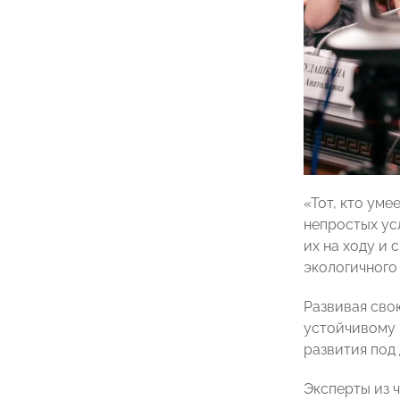
«Тот, кто уме
непростых ус
их на ходу и
экологичного 
Развивая сво
устойчивому 
развития под 
Эксперты из 