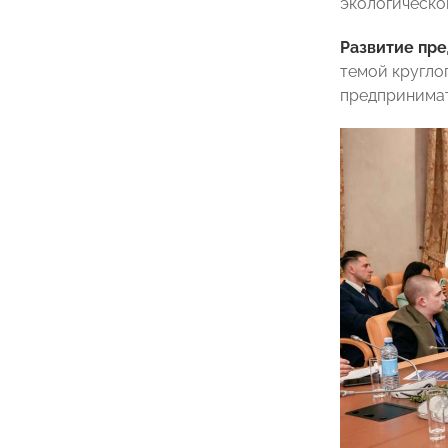
экологическо
Развитие пр
темой кругло
предпринимат