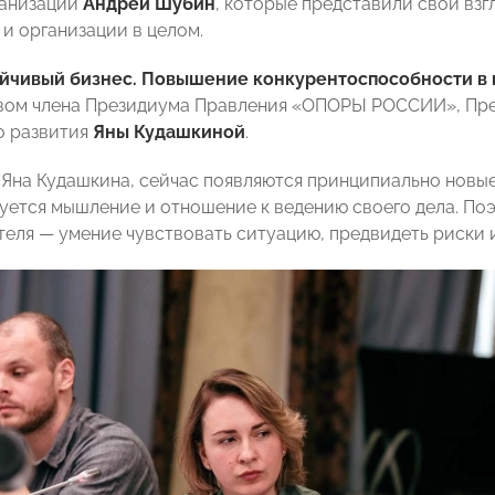
ганизации
Андрей Шубин
, которые представили свой вз
 и организации в целом.
йчивый бизнес. Повышение конкурентоспособности в 
ом члена Президиума Правления «ОПОРЫ РОССИИ», Пре
о развития
Яны Кудашкиной
.
 Яна Кудашкина, сейчас появляются принципиально новы
ется мышление и отношение к ведению своего дела. Поэ
еля — умение чувствовать ситуацию, предвидеть риски 