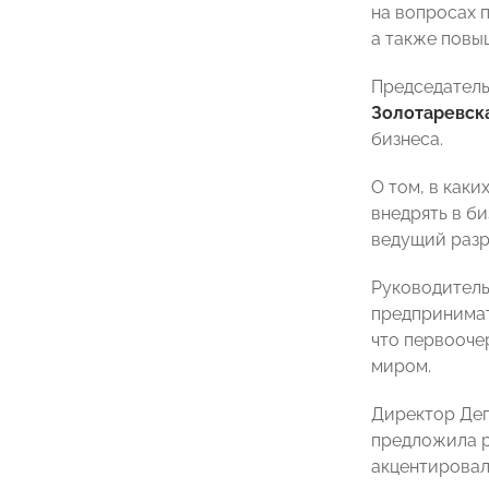
на вопросах 
а также повы
Председатель
Золотаревск
бизнеса.
О том, в как
внедрять в б
ведущий разр
Руководитель
предпринима
что первооче
миром.
Директор Деп
предложила р
акцентировал