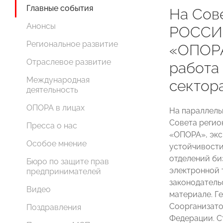
Главные события
На Сов
Анонсы
РОССИИ
Региональное развитие
«ОПОРА
Отраслевое развитие
работа
Международная
сектор
деятельность
ОПОРА в лицах
На параллель
Совета реги
Пресса о нас
«ОПОРА», экс
Особое мнение
устойчивости
отделений би
Бюро по защите прав
электронной 
предпринимателей
законодатель
Видео
материале. Г
Соорганизато
Поздравления
Федерации. С