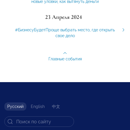
новые уловки, как вытянуть деньги
23 Апреля 2024
#БизнесуБудетПроще выбрать место, где открыть
свое дело
Главные события
Русский
English
中文