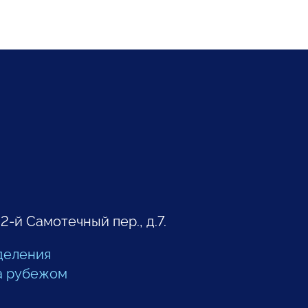
 2-й Самотечный пер., д.7.
деления
а рубежом