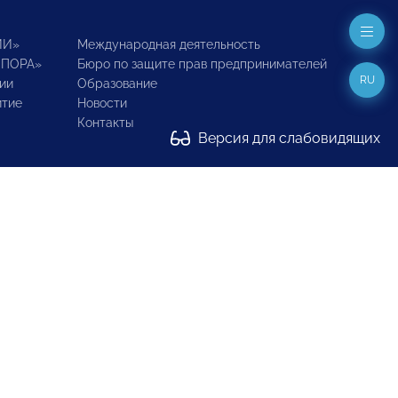
ИИ»
Международная деятельность
ОПОРА»
Бюро по защите прав предпринимателей
RU
ии
Образование
итие
Новости
Контакты
Версия для слабовидящих