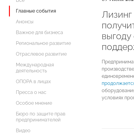
Все
Главные события
Лизинг
Анонсы
получи
Важное для бизнеса
выгоду
Региональное развитие
поддер
Отраслевое развитие
Предпринимат
Международная
производств
деятельность
единовременн
ОПОРА в лицах
продолжаетс
оборудования
Пресса о нас
условиях про
Особое мнение
Бюро по защите прав
предпринимателей
Видео