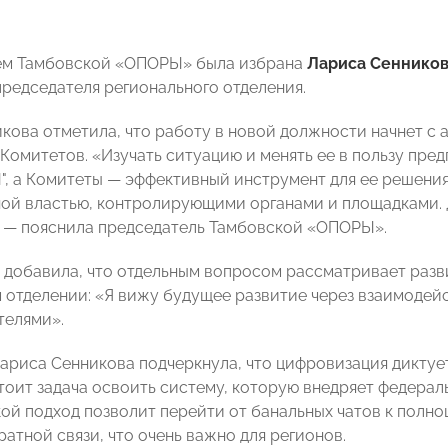
ем Тамбовской «ОПОРЫ» была избрана
Лариса Сеннико
председателя регионального отделения.
кова отметила, что работу в новой должности начнет с а
 Комитетов. «Изучать ситуацию и менять ее в пользу пр
", а Комитеты — эффективный инструмент для ее решени
ой властью, контролирующими органами и площадками. Д
 — пояснила председатель Тамбовской «ОПОРЫ».
 добавила, что отдельным вопросом рассматривает раз
 отделении: «Я вижу будущее развитие через взаимодей
телями».
Лариса Сенникова подчеркнула, что цифровизация диктуе
тоит задача освоить систему, которую внедряет федера
ой подход позволит перейти от банальных чатов к полн
атной связи, что очень важно для регионов.