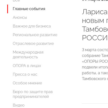
Все
Главные события
Лариса
Анонсы
новым 
Важное для бизнеса
Тамбо
Региональное развитие
РОССИ
Отраслевое развитие
3 марта сост
Международная
собрание Там
деятельность
«ОПОРЫ РОСС
ОПОРА в лицах
подвели итог
работы, а та
Пресса о нас
Тамбовского 
Особое мнение
Бюро по защите прав
предпринимателей
Видео