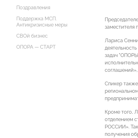
Поздравления
Поддержка МСП.
Председател
Антикризисные меры
заместителя 
СВОй бизнес
Лариса Сенни
ОПОРА — СТАРТ
деятельность
задач "ОПОРЫ
исполнительн
соглашений»,
Спикер также
региональном
предпринима
Кроме того, 
отделением с
РОССИИ». Так
получения обр