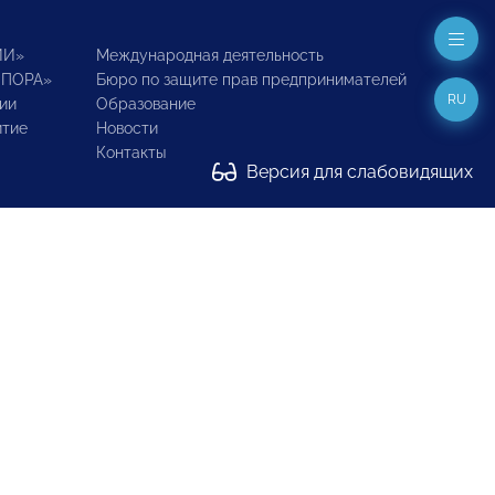
ИИ»
Международная деятельность
ОПОРА»
Бюро по защите прав предпринимателей
RU
ии
Образование
итие
Новости
Контакты
Версия для слабовидящих