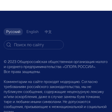
Русский
English
中文
© 2023 Общероссийская общественная организация малого
и среднего предпринимательства «ОПОРА РОССИИ».
Все права защищены.
Комментарии на сайте проходят модерацию. Согласно
требованиям российского законодательства, мы не
публикуем сообщения, содержащие нецензурную лексику
и/или оскорбления, даже в случае замены букв точками,
тире и любыми иными символами. Не допускаются
сообщения, призывающие к межнациональной и социальной
розни.