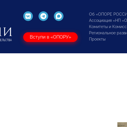
Об «ОПОРЕ РОСС
Ассоциация «НП «
Комитеты и Комисс
Региональное разв
Вступи в «ОПОРУ»
Проекты