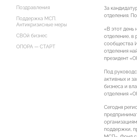
Поздравления
За кандидату
отделения. П
Поддержка МСП.
Антикризисные меры
«В этот день 
СВОй бизнес
отделение, в
сообщества И
ОПОРА — СТАРТ
отделения на
президент «
Под руководс
активных и з
бизнеса и вл
отделения «
Сегодня реги
предпринимат
организациям
поддержки, п
МСП», Фонд с