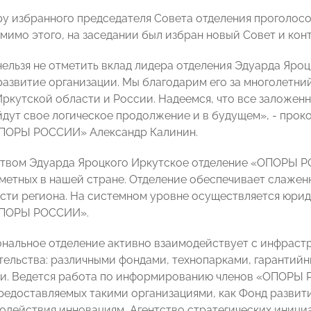
ру избранного председателя Совета отделения проголосо
омимо этого, на заседании был избран новый Совет и ко
нельзя не отметить вклад лидера отделения Эдуарда Яроц
 развитие организации. Мы благодарим его за многолетни
ркутской области и России. Надеемся, что все заложен
йдут свое логическое продолжение и в будущем», - пр
ОПОРЫ РОССИИ» Александр Калинин.
твом Эдуарда Яроцкого Иркутское отделение «ОПОРЫ Р
аметных в нашей стране. Отделение обеспечивает слаже
асти региона. На системном уровне осуществляется юри
ОПОРЫ РОССИИ».
ональное отделение активно взаимодействует с инфраст
ельства: различными фондами, технопарками, гаранти
и. Ведется работа по информированию членов «ОПОРЫ
редоставляемых такими организациями, как Фонд разви
одействия инновациям, Агентство стратегических иници