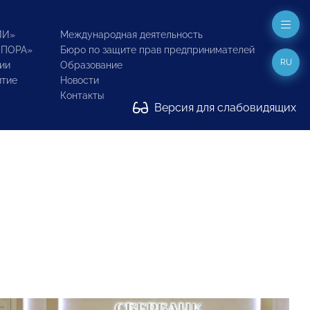
ИИ»
Международная деятельность
ОПОРА»
Бюро по защите прав предпринимателей
RU
ии
Образование
итие
Новости
Контакты
Версия для слабовидящих