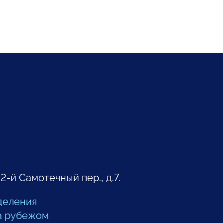
 2-й Самотечный пер., д.7.
деления
а рубежом