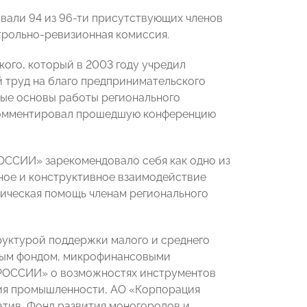
вали 94 из 96-ти присутствующих членов
нтрольно-ревизионная комиссия.
кого, который в 2003 году учредил
й труд на благо предпринимательского
ные основы работы регионального
окомментировал прошедшую конференцию
ОССИИ» зарекомендовало себя как одно из
нное и конструктивное взаимодействие
дическая помощь членам регионального
руктурой поддержки малого и среднего
йным фондом, микрофинансовыми
 РОССИИ» о возможностях инструментов
тия промышленности, АО «Корпорация
атив, Фонд развития моногородов и