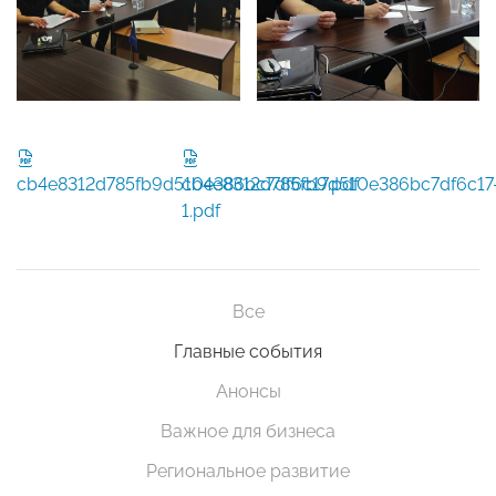
cb4e8312d785fb9d510e386bc7df6c17.pdf
cb4e8312d785fb9d510e386bc7df6c17
1.pdf
Все
Главные события
Анонсы
Важное для бизнеса
Региональное развитие