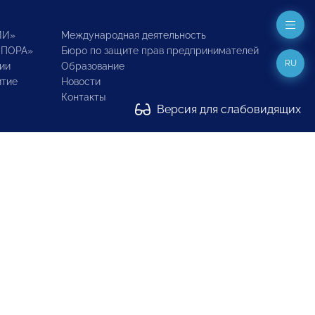
ИИ»
Международная деятельность
ОПОРА»
Бюро по защите прав предпринимателей
RU
ии
Образование
итие
Новости
Контакты
Версия для слабовидящих