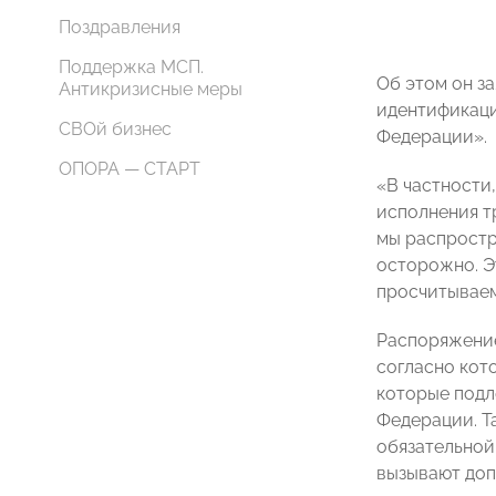
Поздравления
Поддержка МСП.
Об этом он з
Антикризисные меры
идентификаци
СВОй бизнес
Федерации».
ОПОРА — СТАРТ
«В частности,
исполнения т
мы распростр
осторожно. Э
просчитываем
Распоряжение
согласно кот
которые подл
Федерации. Т
обязательной
вызывают доп