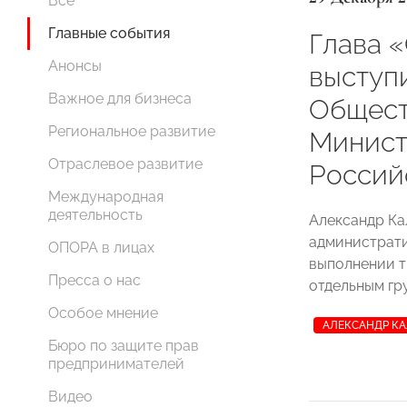
Все
Главные события
Глава
Анонсы
выступ
Важное для бизнеса
Общест
Региональное развитие
Минист
Отраслевое развитие
Россий
Международная
деятельность
Александр Ка
администрати
ОПОРА в лицах
выполнении т
Пресса о нас
отдельным гр
Особое мнение
АЛЕКСАНДР К
Бюро по защите прав
предпринимателей
Видео