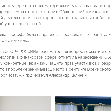
линин уверен, что пиломатериалы из указанных выше пор
пределяемых в соответствии с Общероссийским класси
й деятельности, на которые распространяются требован
б учете сделок с ней.
ющая просьба была направлена Председателю Правител
том этого года.
, «ОПОРА РОССИИ», рассматривая вопрос нормативного
нологий в финансовой сфере, отметила на заседании Об
ь конкретные механизмы защиты прав участников и раз
той проблеме занимаем 51 место в рейтинге Всемирного б
прописать», - подчеркнул Александр Калинин.