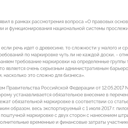
аявил в рамках рассмотрения вопроса «О правовых осно
и и функционирования национальной системы прослежи
 если речь идет о древесине, то сложности у малого и с
ребований по маркировке чуть ли не каждой доски, - о
аняем требование маркировки на определенные группы 
то является очень серьезным административным барьером
, насколько это сложно для бизнеса».
м Правительства Российской Федерации от 12.05.2017 №
орому устанавливается обязательное внесение в перечень
ежат обязательной маркировке в соответствии со стать
аким образом, весь экспортируемый с 1 июля 2017 г. пил
 поштучной маркировке с двух сторон с нанесением штр
олнительные временные и финансовые затраты участник