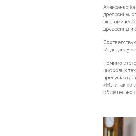
Александр Ка
древесины, о
экономическо
древесины и о
Соответству
Медведеву ле
Помимо этого
цифровых тех
предусмотрет
«Мы итак по э
обязательно 