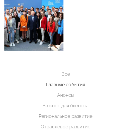
Все
Главные события
Анонсы
Важное для бизнеса
Региональное развитие
Отраслевое развитие