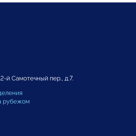
 2-й Самотечный пер., д.7.
деления
а рубежом