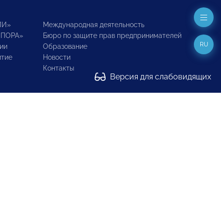
ИИ»
Международная деятельность
ОПОРА»
Бюро по защите прав предпринимателей
RU
ии
Образование
итие
Новости
Контакты
Версия для слабовидящих