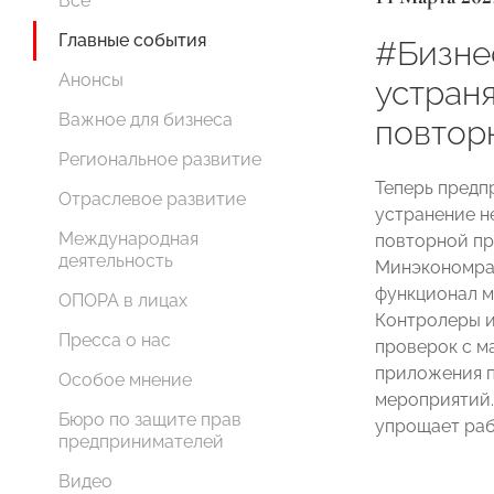
Все
Главные события
#Бизне
Анонсы
устран
Важное для бизнеса
повтор
Региональное развитие
Теперь предп
Отраслевое развитие
устранение н
Международная
повторной пр
деятельность
Минэкономра
функционал 
ОПОРА в лицах
Контролеры и
Пресса о нас
проверок с м
приложения п
Особое мнение
мероприятий.
Бюро по защите прав
упрощает раб
предпринимателей
Видео