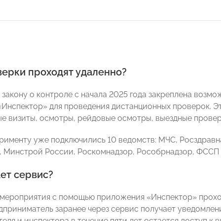
верки проходят удаленно?
 закону о контроле с начала 2025 года закреплена возм
Инспектор» для проведения дистанционных проверок. Эт
е визиты, осмотры, рейдовые осмотры, выездные проверк
ерименту уже подключились 10 ведомств: МЧС, Росздравн
 Минстрой России, Роскомнадзор, Рособрнадзор, ФССП 
ет сервис?
мероприятия с помощью приложения «Инспектор» проход
дприниматель заранее через сервис получает уведомлени
еля и инспектора в течение пяти лет остается доступ к