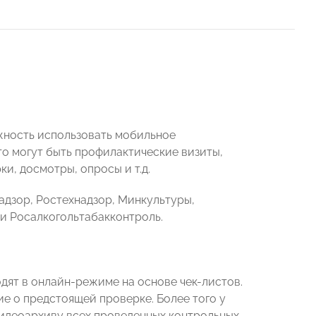
ожность использовать мобильное
о могут быть профилактические визиты,
и, досмотры, опросы и т.д.
адзор, Ростехнадзор, Минкультуры,
и Росалкогольтабакконтроль.
ят в онлайн-режиме на основе чек-листов.
е о предстоящей проверке. Более того у
 видеоархиву всех проведенных контрольных