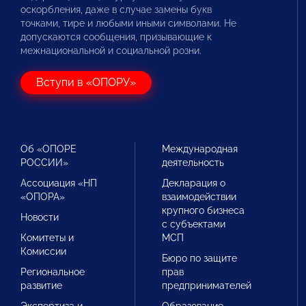
оскорбления, даже в случае замены букв
точками, тире и любыми иными символами. Не
допускаются сообщения, призывающие к
межнациональной и социальной розни.
Вступи в «ОПОРУ»
Об «ОПОРЕ
Международная
РОССИИ»
деятельность
Ассоциация «НП
Декларация о
«ОПОРА»
взаимодействии
крупного бизнеса
Новости
с субъектами
Комитеты и
МСП
Комиссии
Бюро по защите
Региональное
прав
развитие
предпринимателей