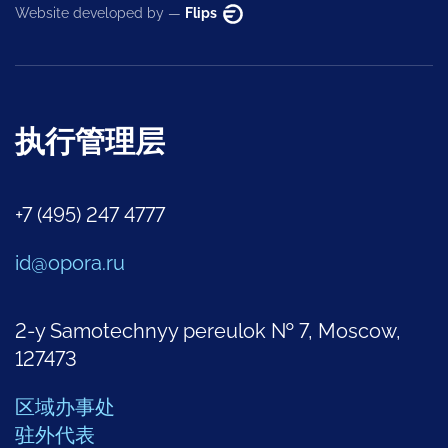
Website developed by —
Flips
执行管理层
+7 (495) 247 4777
id@opora.ru
2-y Samotechnyy pereulok № 7, Moscow,
127473
区域办事处
驻外代表