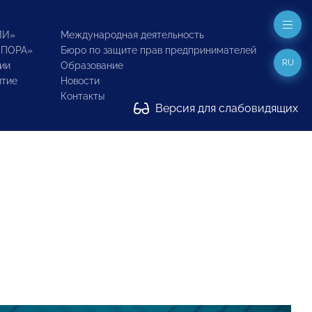
ИИ»
Международная деятельность
ОПОРА»
Бюро по защите прав предпринимателей
RU
ии
Образование
итие
Новости
Контакты
Версия для слабовидящих