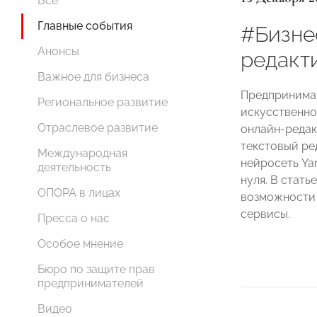
Все
Главные события
#Бизне
Анонсы
редакт
Важное для бизнеса
Предпринимат
Региональное развитие
искусственно
Отраслевое развитие
онлайн-редак
текстовый ре
Международная
нейросеть Ya
деятельность
нуля. В стать
ОПОРА в лицах
возможности 
сервисы.
Пресса о нас
Особое мнение
Бюро по защите прав
предпринимателей
Видео