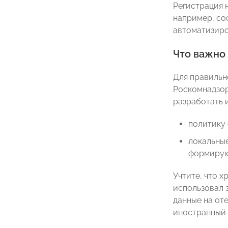
Регистрация 
например, со
автоматизиро
Что важно
Для правильн
Роскомнадзор
разработать и
политику 
локальные
формирую
Учтите, что х
использовал з
данные на оте
иностранный 