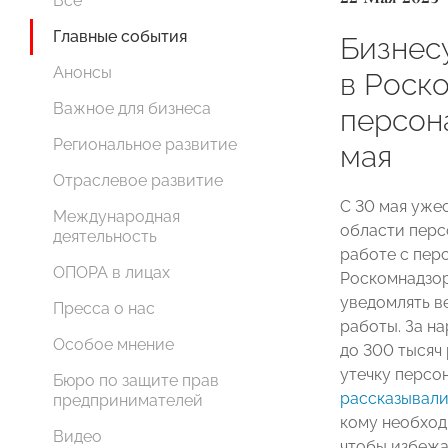
Все
Главные события
Бизнес
Анонсы
в Роск
Важное для бизнеса
персон
Региональное развитие
мая
Отраслевое развитие
С 30 мая уже
Международная
области перс
деятельность
работе с пер
ОПОРА в лицах
Роскомнадзор
уведомлять в
Пресса о нас
работы. За н
Особое мнение
до 300 тысяч 
утечку персо
Бюро по защите прав
рассказывал
предпринимателей
кому необход
Видео
чтобы избежа