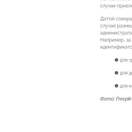
случае привл
Датой соверше
случае разме
администрати
Например, за 
идентификато
● для г
● для д
● для к
Фото: Freepik