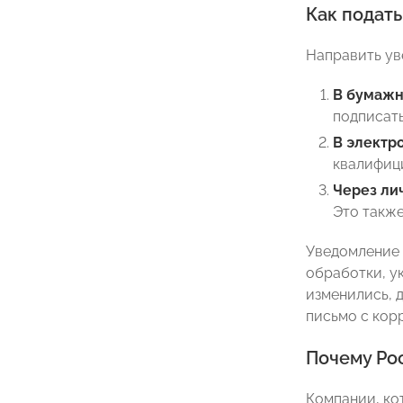
Как подат
Направить ув
В бумажн
подписать
В электр
квалифиц
Через ли
Это также
Уведомление 
обработки, у
изменились, 
письмо с кор
Почему Ро
Компании, ко