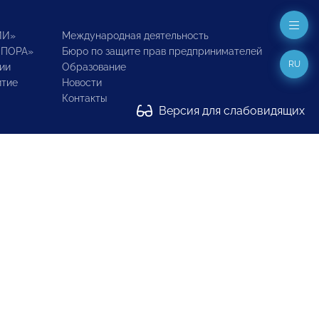
ИИ»
Международная деятельность
ОПОРА»
Бюро по защите прав предпринимателей
RU
ии
Образование
итие
Новости
Контакты
Версия для слабовидящих