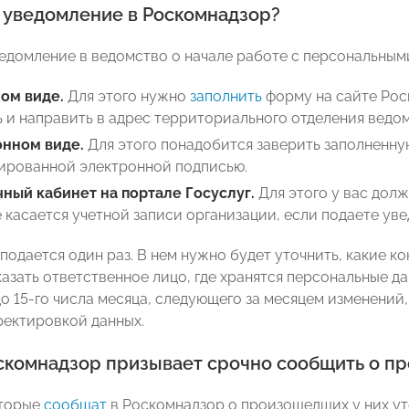
ь уведомление в Роскомнадзор?
едомление в ведомство о начале работе с персональны
ом виде.
Для этого нужно
заполнить
форму на сайте Роск
 и направить в адрес территориального отделения ведом
онном виде.
Для этого понадобится заверить заполненну
ированной электронной подписью.
чный кабинет на портале Госуслуг.
Для этого у вас долж
 касается учетной записи организации, если подаете уве
подается один раз. В нем нужно будет уточнить, какие к
казать ответственное лицо, где хранятся персональные д
до 15-го числа месяца, следующего за месяцем изменений
ректировкой данных.
скомнадзор призывает срочно сообщить о п
торые
сообщат
в Роскомнадзор о произошедших у них уте