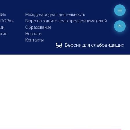
ИИ»
Международная деятельность
ОПОРА»
Бюро по защите прав предпринимателей
RU
ии
Образование
итие
Новости
Контакты
Версия для слабовидящих