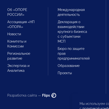
Об «ОПОРЕ
Международная
РОССИИ»
деятельность
Ассоциация «НП
Декларация о
«ОПОРА»
взаимодействии
крупного бизнеса
Новости
с субъектами
Комитеты и
МСП
Комиссии
Бюро по защите
Региональное
прав
развитие
предпринимателей
Экспертиза и
Образование
Аналитика
Проекты
Разработка сайта —
Flips
Мы используем co
с
политикой конф