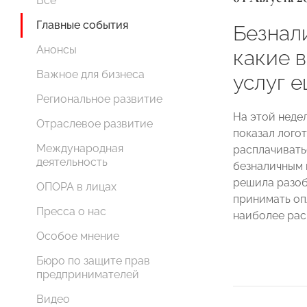
Все
Главные события
Безнал
Анонсы
какие 
Важное для бизнеса
услуг е
Региональное развитие
На этой неде
Отраслевое развитие
показал лого
Международная
расплачивать
деятельность
безналичным
решила разоб
ОПОРА в лицах
принимать оп
Пресса о нас
наиболее рас
Особое мнение
Бюро по защите прав
предпринимателей
Видео