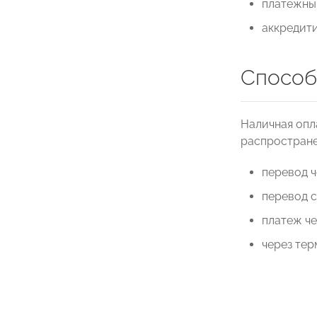
платежным
аккредити
Способ
Наличная опла
распростране
перевод 
перевод 
платеж че
через тер