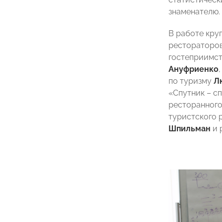
знаменателю.
В работе кру
рестораторов
гостеприимс
Ануфриенко
по туризму
Л
«Спутник – с
ресторанного
туристского 
Шпильман
и 