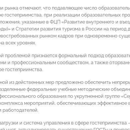
и рынка отмечают, что подавляющее число образователь
ре гостеприимства, при реализации образовательных про
ложения, указанные в ФЦП «Развитие внутреннего и въе
годы)» и Стратегии развития туризма в России на период д
евостребованных рынком кадров при одновременно су
а всех уровнях.
й проблемой признается формальный подход образовате
ми и профессиональным сообществом, а также оторванн
ре гостеприимства.
дной из действенных мер предложено обеспечить непрер
азделенные федеральные учебные методические объедин
фессионального образования по укрупненной группе «Се
комплекса мероприятий, обеспечивающих эффективное 
и работодателей.
загрузки и система управления в сфере гостеприимства
ий учет, актуализировать существующие ГОСТы и приве