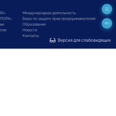
ИИ»
Международная деятельность
ОПОРА»
Бюро по защите прав предпринимателей
RU
ии
Образование
итие
Новости
Контакты
Версия для слабовидящих