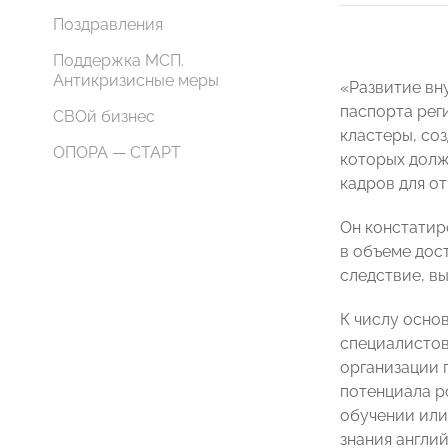
Поздравления
Поддержка МСП.
Антикризисные меры
«Развитие вн
паспорта рег
СВОй бизнес
кластеры, соз
ОПОРА — СТАРТ
которых долж
кадров для о
Он констатир
в объеме дост
следствие, вы
К числу осно
специалистов
организации 
потенциала р
обучении или
знания англи