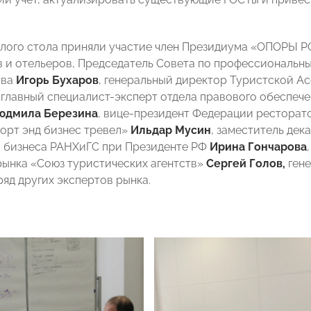
глого стола приняли участие член Президиума «ОПОРЫ 
 и отельеров, Председатель Совета по профессиональн
тва
Игорь Бухаров
, генеральный директор Туристской А
, главный специалист-эксперт отдела правового обеспеч
юдмила Березина
, вице-президент Федерации ресторат
порт энд бизнес тревел»
Ильдар Мусин
, заместитель дек
 бизнеса РАНХиГС при Президенте РФ
Ирина Гончарова
рынка «Союз туристических агентств»
Сергей Голов,
гене
ряд других экспертов рынка.