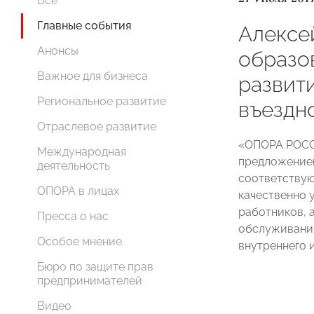
Все
Главные события
Алексе
Анонсы
образо
Важное для бизнеса
развит
Региональное развитие
въездно
Отраслевое развитие
«ОПОРА РОСС
Международная
предложением
деятельность
соответствую
ОПОРА в лицах
качественно 
работников, 
Пресса о нас
обслуживания
Особое мнение
внутреннего и
Бюро по защите прав
предпринимателей
Видео