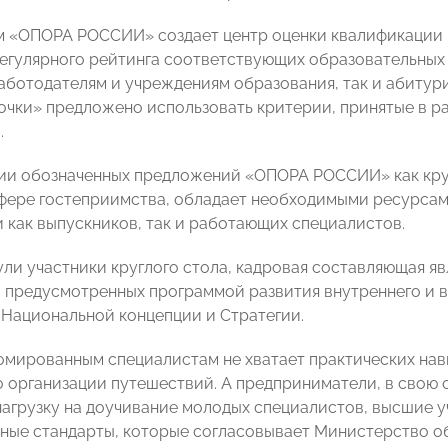
им «ОПОРА РОССИИ» создает центр оценки квалификации 
егулярного рейтинга соответствующих образовательных
работодателям и учреждениям образования, так и абитури
очки» предложено использовать критерии, принятые в 
.
ии обозначенных предложений «ОПОРА РОССИИ» как кру
сфере гостеприимства, обладает необходимыми ресурсам
 как выпускников, так и работающих специалистов.
ули участники круглого стола, кадровая составляющая я
 предусмотренных программой развития внутреннего и въ
Национальной концепции и Стратегии.
омированным специалистам не хватает практических нав
о организации путешествий. А предприниматели, в свою 
агрузку на доучивание молодых специалистов, высшие у
ные стандарты, которые согласовывает Министерство о