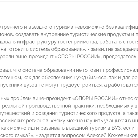
утреннего и въездного туризма невозможно без квалифи
ионов, создавать внутренние туристические продукты и п
давать инфраструктуру гостеприимства, работать с гостя
на готовить система образования», - заявил на заседани
трасли вице-президент «ОПОРЫ РОССИИ», председатель 
овал, что система образования не готовит профессиона
аточном, как для обеспечения нужд бизнеса, так и для р
пускники вузов не могут трудоустроиться, а работодател
вных проблем вице-президент «ОПОРЫ РОССИИ» отнес от
 реальной производственной практики, необходимых у в
путешествий и создания туристического продукта, а так
оссийских регионов. «Чему можно научить учащихся в и
 как можно идти развивать въездной туризм в ВУЗ, если 
йского языка?», - задается вопросом Алексей Кожевников