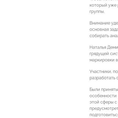
который уже 
группы.
Внимание удел
основная зад
собирать ана
Наталья Деми
грядущей сис
маркировки в
Участники, п
разработать 
Были приняты
особенности 
этой сферы с
предусмотрет
подготовитьс