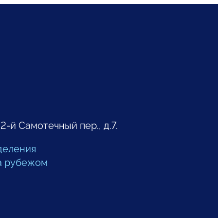
 2-й Самотечный пер., д.7.
деления
а рубежом