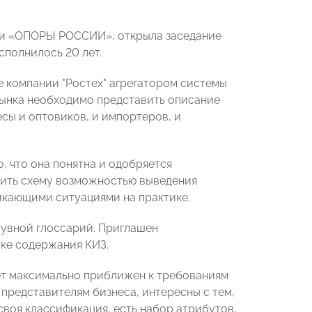
ти «ОПОРЫ РОССИИ», открыла заседание
сполнилось 20 лет.
е компании "Ростех" агрегатором системы
рынка необходимо представить описание
сы и оптовиков, и импортеров, и
 что она понятна и одобряется
нить схему возможностью выведения
никающими ситуациями на практике.
бувной глоссарий. Приглашен
тке содержания КИЗ.
дет максимально приближен к требованиям
 представителям бизнеса, интересны с тем,
своя классификация, есть набор атрибутов,