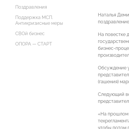
Поздравления
Наталья Деми
Поддержка МСП.
поздравление
Антикризисные меры
СВОй бизнес
На повестке 
государствен
ОПОРА — СТАРТ
бизнес-проце
производител
Обсуждение у
представител
(гашения) ма
Следующий во
представител
«На прошлом 
техрегламент
чтобы потом п