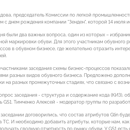
дова, председатель Комиссии по легкой промышленнос
м с днем рождения компании "Зенден", которой 14 июля и
дня были два важных вопроса, один из которых – избрани
ной маркировки обуви. Для этого участникам обувного 
ссов в обувном бизнесе, где желательно отразить интере
ей.
частниками заседания схемы бизнес-процессов показало,
ями разных видов обувного бизнеса. Предложено допол
рки на разных промежуточных стадиях, что связано с воз
прос заседания - структура и содержание кода (КИЗ), о
ь GS1. Тимченко Алексей - модератор группы по разрабо
заседании договорились, что состав атрибутов Gtin бу
а ТС. И необходимо добавить атрибуты, которые нам, как
олучать сводную отчетность по рынку обуви. У GS1 есть 