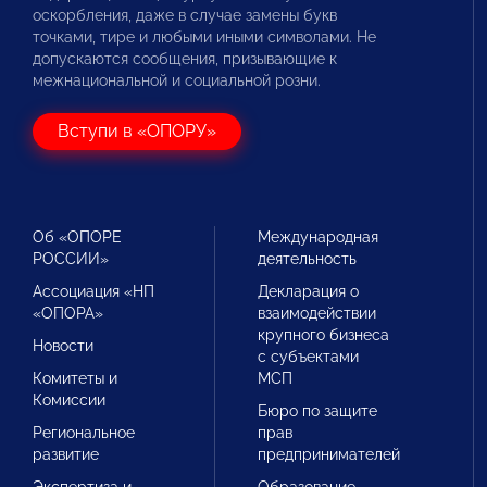
оскорбления, даже в случае замены букв
точками, тире и любыми иными символами. Не
допускаются сообщения, призывающие к
межнациональной и социальной розни.
Вступи в «ОПОРУ»
Об «ОПОРЕ
Международная
РОССИИ»
деятельность
Ассоциация «НП
Декларация о
«ОПОРА»
взаимодействии
крупного бизнеса
Новости
с субъектами
Комитеты и
МСП
Комиссии
Бюро по защите
Региональное
прав
развитие
предпринимателей