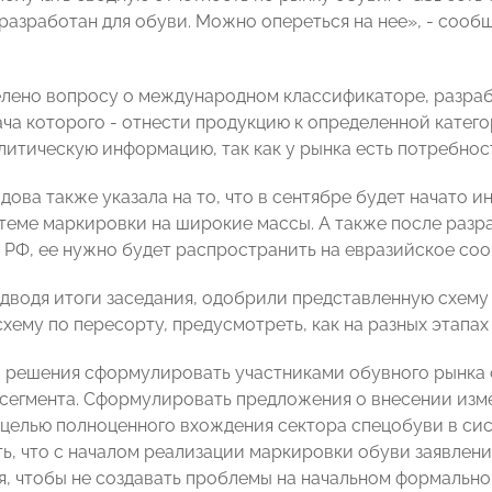
разработан для обуви. Можно опереться на нее», - сооб
ено вопросу о международном классификаторе, разработан
ача которого - отнести продукцию к определенной катег
литическую информацию, так как у рынка есть потребнос
дова также указала на то, что в сентябре будет начато
теме маркировки на широкие массы. А также после разра
 РФ, ее нужно будет распространить на евразийское со
одводя итоги заседания, одобрили представленную схем
схему по пересорту, предусмотреть, как на разных этапа
 решения сформулировать участниками обувного рынка
сегмента. Сформулировать предложения о внесении изм
 целью полноценного вхождения сектора спецобуви в си
ь, что с началом реализации маркировки обуви заявлени
я, чтобы не создавать проблемы на начальном формально