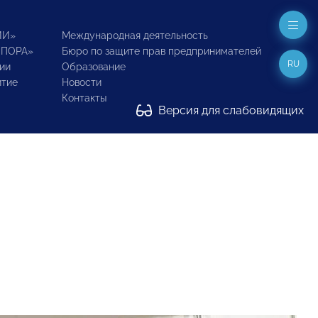
ИИ»
Международная деятельность
ОПОРА»
Бюро по защите прав предпринимателей
RU
ии
Образование
итие
Новости
Контакты
Версия для слабовидящих