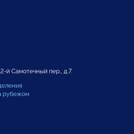
 2-й Самотечный пер., д.7.
деления
а рубежом