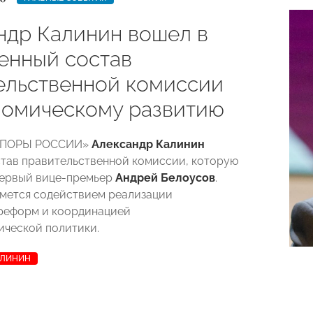
ндр Калинин вошел в
енный состав
ельственной комиссии
номическому развитию
«ОПОРЫ РОССИИ»
Александр Калинин
став правительственной комиссии, которую
первый вице-премьер
Андрей Белоусов
.
мется содействием реализации
реформ и координацией
ческой политики.
АЛИНИН