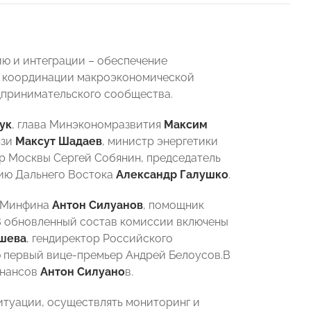
ю и интеграции – обеспечение
и координации макроэкономической
едпринимательского сообщества.
ук
, глава Минэкономразвития
Максим
язи
Максут Шадаев
, министр энергетики
эр Москвы Сергей Собянин, председатель
тию Дальнего Востока
Александр Галушко
.
а Минфина
Антон Силуанов
, помощник
 В обновленный состав комиссии включены
пшева
, гендиректор Российского
ю первый вице-премьер Андрей Белоусов.В
инансов
Антон Силуано
в.
итуации, осуществлять мониторинг и