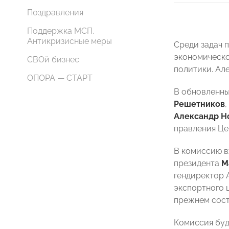
Поздравления
Поддержка МСП.
Антикризисные меры
Среди задач 
экономическо
СВОй бизнес
политики. Ал
ОПОРА — СТАРТ
В обновленны
Решетников
Александр Н
правления Ц
В комиссию 
президента
М
гендиректор 
экспортного 
прежнем сост
Комиссия буд