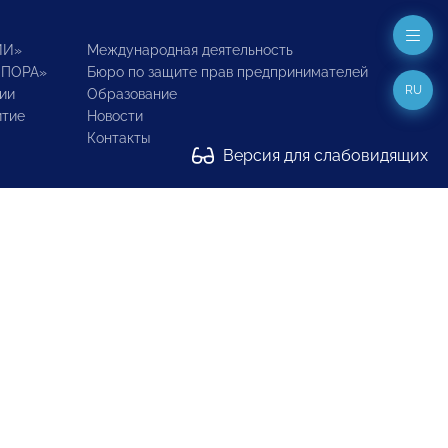
ИИ»
Международная деятельность
ОПОРА»
Бюро по защите прав предпринимателей
RU
ии
Образование
итие
Новости
Контакты
Версия для слабовидящих