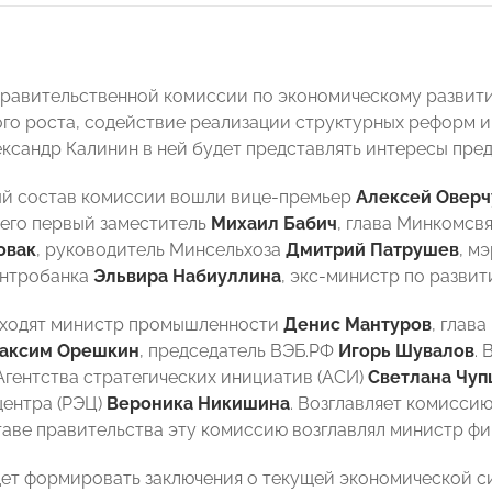
правительственной комиссии по экономическому развити
го роста, содействие реализации структурных реформ 
ександр Калинин в ней будет представлять интересы пр
й состав комиссии вошли вице-премьер
Алексей Оверч
, его первый заместитель
Михаил Бабич
, глава Минкомсв
овак
, руководитель Минсельхоза
Дмитрий Патрушев
, м
ентробанка
Эльвира Набиуллина
, экс-министр по разви
входят министр промышленности
Денис Мантуров
, глав
аксим Орешкин
, председатель ВЭБ.РФ
Игорь Шувалов
.
Агентства стратегических инициатив (АСИ)
Светлана Чу
центра (РЭЦ)
Вероника Никишина
. Возглавляет комисси
аве правительства эту комиссию возглавлял министр ф
ет формировать заключения о текущей экономической с