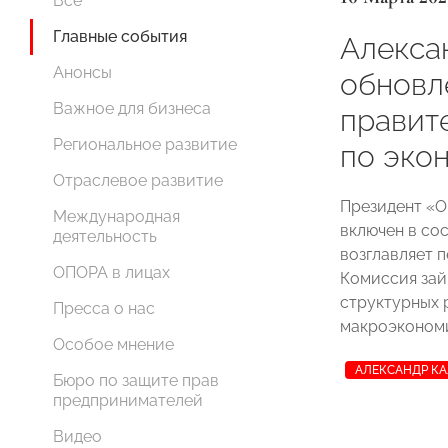
Все
Главные события
Алекса
Анонсы
обновл
Важное для бизнеса
правит
Региональное развитие
по эко
Отраслевое развитие
Президент 
Международная
включен в со
деятельность
возглавляет 
ОПОРА в лицах
Комиссия зай
структурных 
Пресса о нас
макроэкономи
Особое мнение
АЛЕКСАНДР К
Бюро по защите прав
предпринимателей
Видео