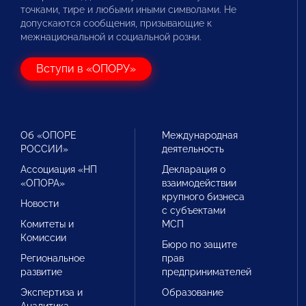
точками, тире и любыми иными символами. Не
допускаются сообщения, призывающие к
межнациональной и социальной розни.
Вступи в «ОПОРУ»
Об «ОПОРЕ
Международная
РОССИИ»
деятельность
Ассоциация «НП
Декларация о
«ОПОРА»
взаимодействии
крупного бизнеса
Новости
с субъектами
Комитеты и
МСП
Комиссии
Бюро по защите
Региональное
прав
развитие
предпринимателей
Экспертиза и
Образование