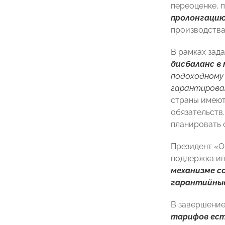
переоценке, 
пролонгацию
производства,
В рамках зад
дисбаланс в
подоходному 
гарантирова
страны имеют
обязательств.
планировать 
Президент «О
поддержка и
механизме с
гарантийные
В завершение
тарифов ес