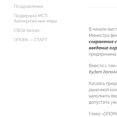
Поздравления
Поддержка МСП.
Антикризисные меры
В начале выс
СВОй бизнес
Министра фи
ОПОРА — СТАРТ
сохранение 
введение ог
предпринимат
Вместе с тем 
будет дополн
Касаясь пред
рыночной ко
наполнить бюд
допустить уж
Глава «ОПОР