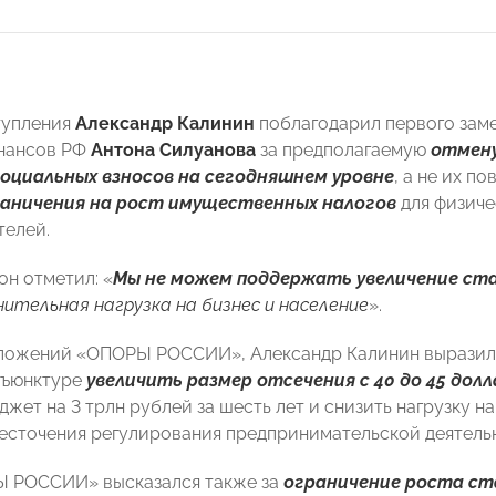
тупления
Александр Калинин
поблагодарил первого заме
нансов РФ
Антона Силуанова
за предполагаемую
отмену
социальных взносов на сегодняшнем уровне
, а не их п
раничения на рост имущественных налогов
для физиче
елей.
он отметил: «
Мы не можем поддержать увеличение став
ительная нагрузка на бизнес и население
».
ложений «ОПОРЫ РОССИИ», Александр Калинин выразил
нъюнктуре
увеличить размер отсечения с 40 до 45 дол
жет на 3 трлн рублей за шесть лет и снизить нагрузку н
есточения регулирования предпринимательской деятель
Ы РОССИИ» высказался также за
ограничение роста ст