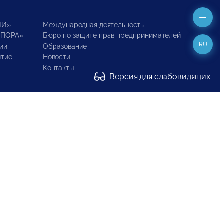
ИИ»
Международная деятельность
ОПОРА»
Бюро по защите прав предпринимателей
RU
ии
Образование
итие
Новости
Контакты
Версия для слабовидящих