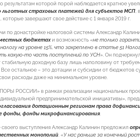
по результатам которой порой наблюдается кратное увел
 льготных страховых платежей для субъектов МСП
,
 которые завершают свое действие с 1 января 2019 г.
ачи по донастройке налоговой системы Александр Кали
 местных бюджетах
и возможность «
не только гарант
налогу на уровне 15%, что закреплено в статье 51 Нало
ть какую-то часть поступлений по УСН
». Он подчеркну
 стабильную доходную базу лишь наполовину от требуем
 Все остальное – это дотации и субсидии от бюджетов су
свои расходы даже на минимальном уровне.
ПОРЫ РОССИИ» в рамках реализации национальных проек
ндивидуальной предпринимательской инициативы», пре
огласования дотационным регионам права дофинанси
 фонды, фонды микрофинансирования
.
 своего выступления Александр Калинин предложил
опр
тественных монополий
. «
У нас раньше за конечный ро