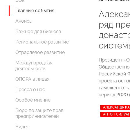
Все
Главные события
Алекса
Анонсы
ряд пр
Важное для бизнеса
донаст
Региональное развитие
систем
Отраслевое развитие
Президент «
Международная
Общественног
деятельность
Российской Ф
ОПОРА в лицах
проекта осно
таможенно-та
Пресса о нас
период 2020 и
Особое мнение
АЛЕКСАНДР К
Бюро по защите прав
АНТОН СИЛУА
предпринимателей
Видео