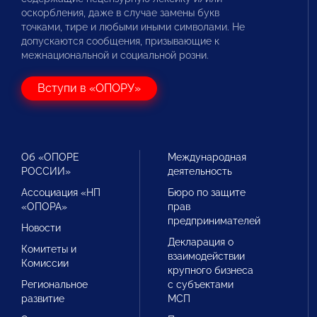
оскорбления, даже в случае замены букв
точками, тире и любыми иными символами. Не
допускаются сообщения, призывающие к
межнациональной и социальной розни.
Вступи в «ОПОРУ»
Об «ОПОРЕ
Международная
РОССИИ»
деятельность
Ассоциация «НП
Бюро по защите
«ОПОРА»
прав
предпринимателей
Новости
Декларация о
Комитеты и
взаимодействии
Комиссии
крупного бизнеса
Региональное
с субъектами
развитие
МСП