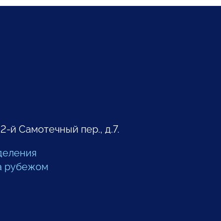
 2-й Самотечный пер., д.7.
деления
а рубежом