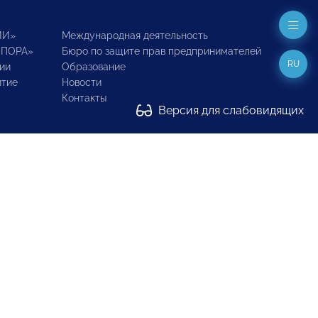
ИИ»
Международная деятельность
ОПОРА»
Бюро по защите прав предпринимателей
RU
ии
Образование
итие
Новости
Контакты
Версия для слабовидящих