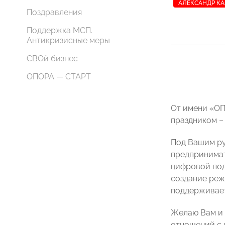
АЛЕКСАНДР К
Поздравления
Поддержка МСП.
Антикризисные меры
СВОй бизнес
ОПОРА — СТАРТ
От имени «ОП
праздником –
Под Вашим ру
предпринимат
цифровой под
создание реж
поддерживает
Желаю Вам и 
отношений с 