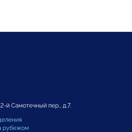
 2-й Самотечный пер., д.7.
деления
а рубежом