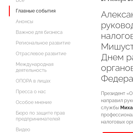
Все
Главные события
Алекса
Анонсы
руково
Важное для бизнеса
налого
Региональное развитие
Мишуст
Отраслевое развитие
Днем р
Международная
органо
деятельность
Федера
ОПОРА в лицах
Пресса о нас
Президент 
направил рук
Особое мнение
службы
Миха
Бюро по защите прав
профессионал
предпринимателей
налоговых ор
Видео