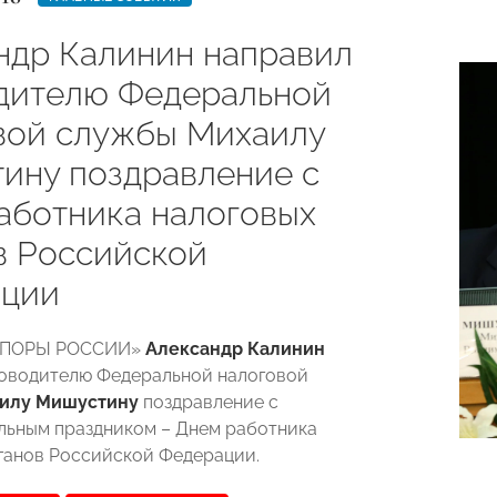
ндр Калинин направил
дителю Федеральной
вой службы Михаилу
ину поздравление с
аботника налоговых
в Российской
ции
«ОПОРЫ РОССИИ»
Александр Калинин
оводителю Федеральной налоговой
илу Мишустину
поздравление с
ьным праздником – Днем работника
ганов Российской Федерации.