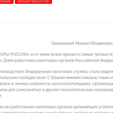
АЛИНИН
МИХАИЛ МИШУСТИН
Уважаемый Михаил Владимиро
ОРЫ РОССИИ» и от меня лично примите самые теплые п
 с Днем работника налоговых органов Российской Федер
ководством Федеральная налоговая служба стала ведомс
ельским сообществом. С Вашим именем связаны такие и
писи и личных кабинетов налогоплательщика, организаци
има для самозанятых и другие технологические нововв
.
всем работникам налоговых органов дальнейших успехов
налогоплательщиками нашей страны, многие из которых 