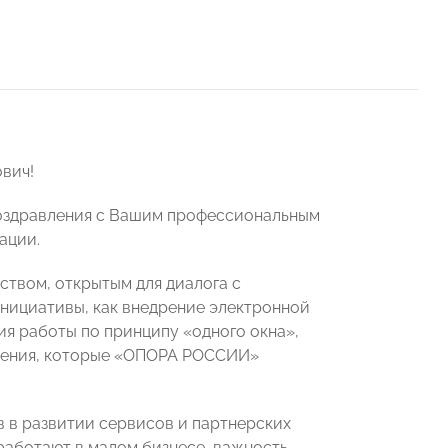
вич!
оздравления с Вашим профессиональным
ации.
твом, открытым для диалога с
нициативы, как внедрение электронной
я работы по принципу «одного окна»,
едения, которые «ОПОРА РОССИИ»
 в развитии сервисов и партнерских
работают в малом бизнесе, важность