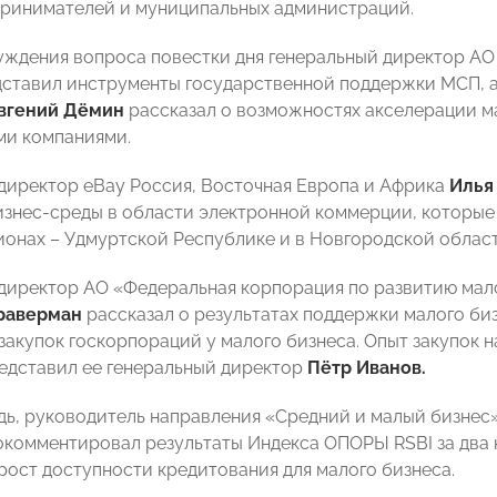
ринимателей и муниципальных администраций.
уждения вопроса повестки дня генеральный директор А
ставил инструменты государственной поддержки МСП, 
вгений Дёмин
рассказал о возможностях акселерации м
ми компаниями.
директор eBay Россия, Восточная Европа и Африка
Илья
знес-среды в области электронной коммерции, которые 
ионах – Удмуртской Республике и в Новгородской област
директор АО «Федеральная корпорация по развитию мал
раверман
рассказал о результатах поддержки малого биз
закупок госкорпораций у малого бизнеса. Опыт закупок
едставил ее генеральный директор
Пётр Иванов.
дь, руководитель направления «Средний и малый бизне
комментировал результаты Индекса ОПОРЫ RSBI за два к
рост доступности кредитования для малого бизнеса.