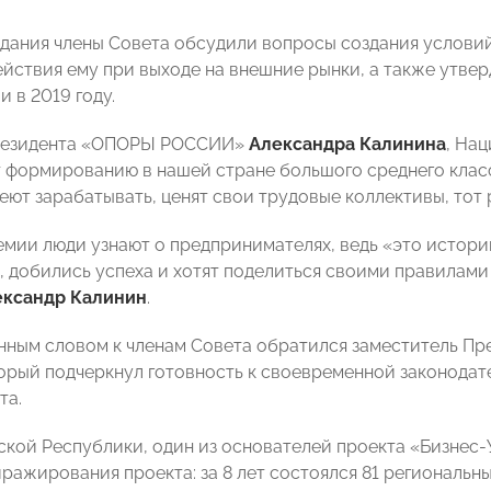
едания члены Совета обсудили вопросы создания условий
ействия ему при выходе на внешние рынки, а также утв
 в 2019 году.
резидента «ОПОРЫ РОССИИ»
Александра Калинина
, На
 формированию в нашей стране большого среднего класс
еют зарабатывать, ценят свои трудовые коллективы, тот 
емии люди узнают о предпринимателях, ведь «это истор
, добились успеха и хотят поделиться своими правилами
ександр Калинин
.
нным словом к членам Совета обратился заместитель П
торый подчеркнул готовность к своевременной законода
та.
ской Республики, один из основателей проекта «Бизнес-
иражирования проекта: за 8 лет состоялся 81 региональ