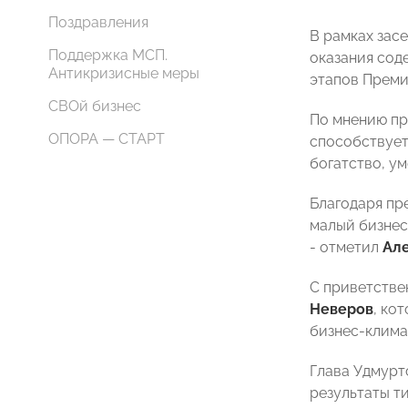
Поздравления
В рамках зас
Поддержка МСП.
оказания сод
Антикризисные меры
этапов Премии
СВОй бизнес
По мнению п
ОПОРА — СТАРТ
способствует
богатство, ум
Благодаря пр
малый бизнес
- отметил
Ал
С приветстве
Неверов
, ко
бизнес-клима
Глава Удмурт
результаты т