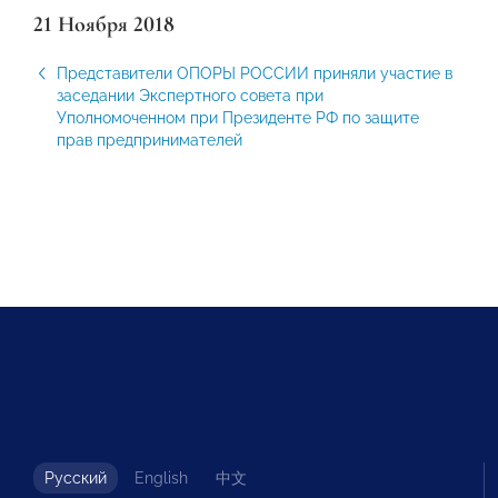
21 Ноября 2018
Представители ОПОРЫ РОССИИ приняли участие в
заседании Экспертного совета при
Уполномоченном при Президенте РФ по защите
прав предпринимателей
Русский
English
中文