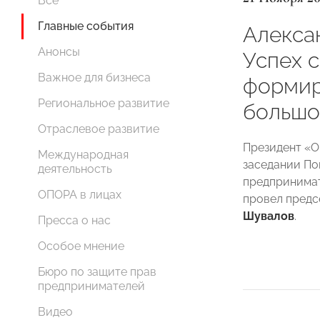
Все
Главные события
Алекса
Анонсы
Успех 
Важное для бизнеса
формир
Региональное развитие
большо
Отраслевое развитие
Президент «
Международная
заседании По
деятельность
предпринимат
ОПОРА в лицах
провел пред
Шувалов
.
Пресса о нас
Особое мнение
Бюро по защите прав
предпринимателей
Видео