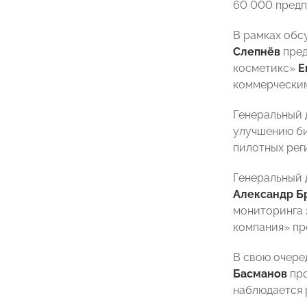
60 000 предп
В рамках обс
Слепнёв
пред
косметикс»
Е
коммерчески
Генеральный 
улучшению би
пилотных рег
Генеральный 
Александр Б
мониторинга 
компания» пр
В свою очере
Басманов
про
наблюдается 