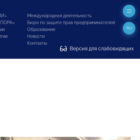
ИИ»
Международная деятельность
ОПОРА»
Бюро по защите прав предпринимателей
RU
ии
Образование
итие
Новости
Контакты
Версия для слабовидящих