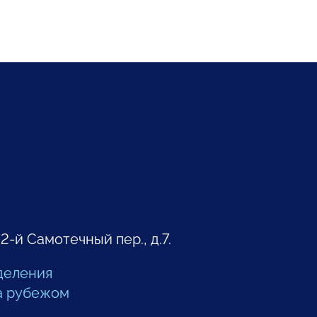
 2-й Самотечный пер., д.7.
деления
а рубежом