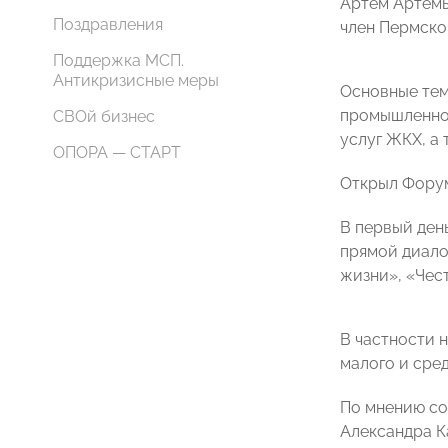
Артем Артемь
Поздравления
член Пермско
Поддержка МСП.
Антикризисные меры
Основные тем
промышленнос
СВОй бизнес
услуг ЖКХ, а
ОПОРА — СТАРТ
Открыл Форум
В первый ден
прямой диало
жизни», «Чес
В частности 
малого и сре
По мнению со
Александра К