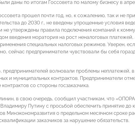
ыли даны по итогам Госсовета по малому бизнесу в апреле
ссовета прошел почти год, но, к сожалению, так и не пр
ельства до 2030 г., не введены упрощенные условия веде
и не утверждены правила подключения компаний к коммун
дом введения моратория на рост неналоговых платежей,
применения специальных налоговых режимов. Уверен, если
но, сейчас предприниматели чувствовали бы себя горазд
, предпринимателей волновали проблемы неплатежей, в
ных и муниципальных контрактов. Предприниматели отме
 контрактов со стороны госзаказчика.
линин, в свою очередь, сообщил участникам, что «ОПОР
 Владимиру Путину с просьбой обеспечить принятие до 
ов Минэкономразвития о предельном месячном сроке рас
сквалификации заказчиков за нарушение обязательств.