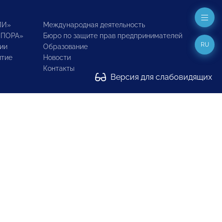
ИИ»
Международная деятельность
ОПОРА»
Бюро по защите прав предпринимателей
RU
ии
Образование
итие
Новости
Контакты
Версия для слабовидящих