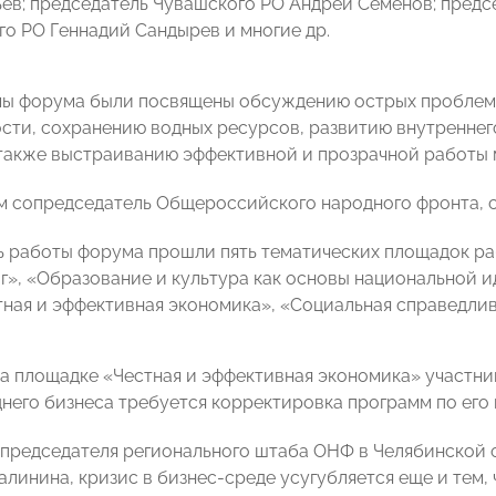
ев; председатель Чувашского РО Андрей Семенов; предс
го РО Геннадий Сандырев и многие др.
ы форума были посвящены обсуждению острых проблем 
ти, сохранению водных ресурсов, развитию внутреннего
 также выстраиванию эффективной и прозрачной работы 
 сопредседатель Общероссийского народного фронта, с
ь работы форума прошли пять тематических площадок ра
г», «Образование и культура как основы национальной 
тная и эффективная экономика», «Социальная справедлив
на площадке «Честная и эффективная экономика» участни
днего бизнеса требуется корректировка программ по его
председателя регионального штаба ОНФ в Челябинской
алинина, кризис в бизнес-среде усугубляется еще и тем,