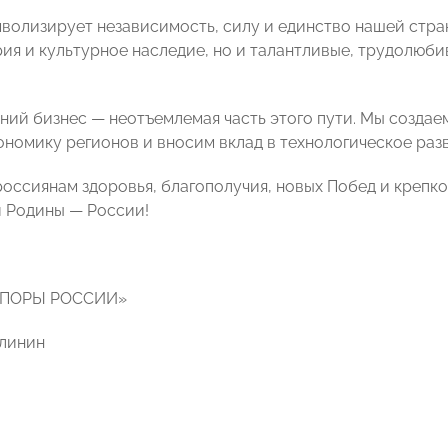
мволизирует независимость, силу и единство нашей стран
рия и культурное наследие, но и талантливые, трудолюби
ний бизнес — неотъемлемая часть этого пути. Мы создае
ономику регионов и вносим вклад в технологическое раз
оссиянам здоровья, благополучия, новых Побед и крепк
 Родины — России!
ОПОРЫ РОССИИ»
линин