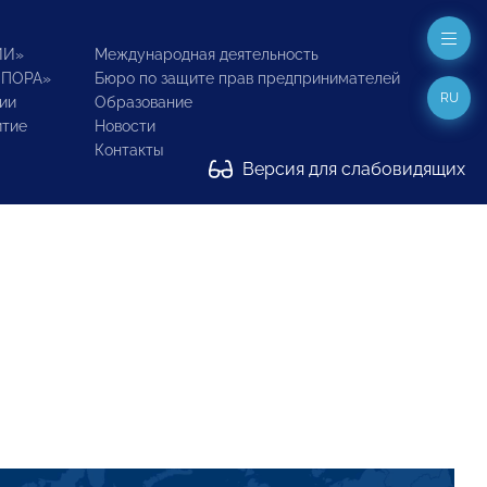
ИИ»
Международная деятельность
ОПОРА»
Бюро по защите прав предпринимателей
RU
ии
Образование
итие
Новости
Контакты
Версия для слабовидящих