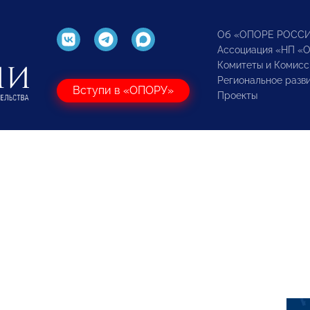
Об «ОПОРЕ РОСС
Ассоциация «НП «
Комитеты и Комисс
Региональное разв
Вступи в «ОПОРУ»
Проекты