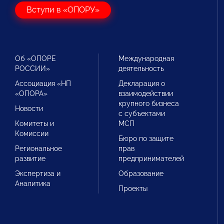
Вступи в «ОПОРУ»
Об «ОПОРЕ
Международная
РОССИИ»
деятельность
Ассоциация «НП
Декларация о
«ОПОРА»
взаимодействии
крупного бизнеса
Новости
с субъектами
Комитеты и
МСП
Комиссии
Бюро по защите
Региональное
прав
развитие
предпринимателей
Экспертиза и
Образование
Аналитика
Проекты