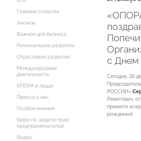
Все
Главные события
«ОПОР
Анонсы
поздра
Важное для бизнеса
Попечи
Региональное развитие
Органи
Отраслевое развитие
с Днем
Международная
деятельность
Сегодня, 26 
Председатель
ОПОРА в лицах
РОССИИ»
Се
Пресса о нас
Ренатович, о
примите искр
Особое мнение
рождения!
Бюро по защите прав
предпринимателей
Видео