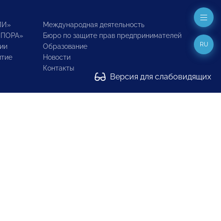
ИИ»
Международная деятельность
ОПОРА»
Бюро по защите прав предпринимателей
RU
ии
Образование
итие
Новости
Контакты
Версия для слабовидящих