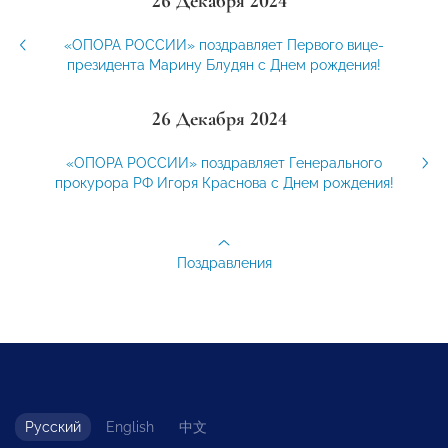
26 Декабря 2024
«ОПОРА РОССИИ» поздравляет Первого вице-
президента Марину Блудян с Днем рождения!
26 Декабря 2024
«ОПОРА РОССИИ» поздравляет Генерального
прокурора РФ Игоря Краснова с Днем рождения!
Поздравления
Русский
English
中文