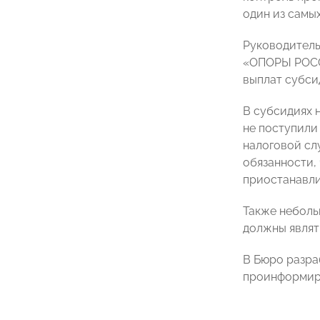
один из самы
Руководитель
«ОПОРЫ РОССИ
выплат субси
В субсидиях н
не поступили
налоговой сл
обязанности,
приостанавли
Также неболь
должны являт
В Бюро разра
проинформиру