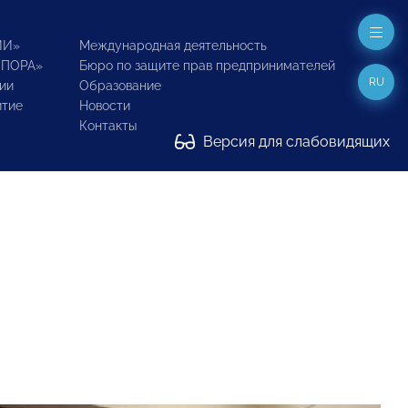
ИИ»
Международная деятельность
ОПОРА»
Бюро по защите прав предпринимателей
RU
ии
Образование
итие
Новости
Контакты
Версия для слабовидящих