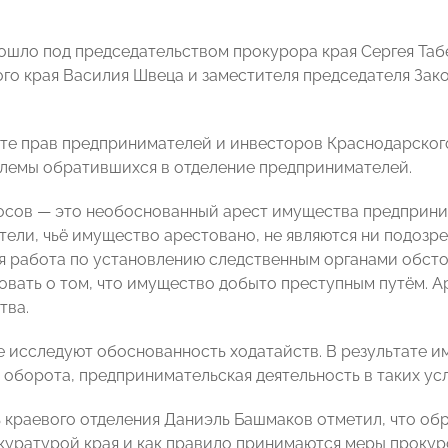
ошло под председательством прокурора края Сергея Таб
го края Василия Швеца и заместителя председателя Зак
те прав предпринимателей и инвесторов Краснодарско
лемы обратившихся в отделение предпринимателей.
осов — это необоснованный арест имущества предприним
ели, чьё имущество арестовано, не являются ни подозр
я работа по установлению следственным органами обсто
овать о том, что имущество добыто преступным путём. А
тва.
е исследуют обоснованность ходатайств. В результате 
 оборота, предпринимательская деятельность в таких ус
 краевого отделения Даниэль Башмаков отметил, что о
куратурой края и как правило принимаются меры проку