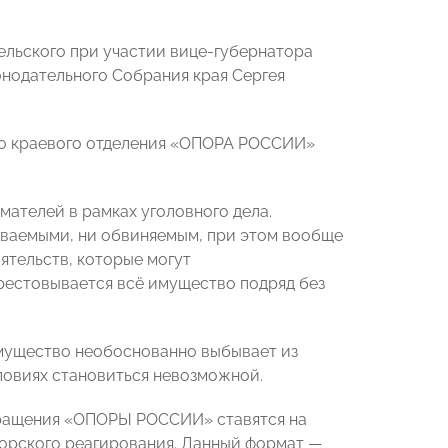
ельского при участии вице-губернатора
онодательного Собрания края Сергея
го краевого отделения «ОПОРА РОССИИ»
ателей в рамках уголовного дела.
еваемыми, ни обвиняемым, при этом вообще
ятельств, которые могут
рестовывается всё имущество подряд без
имущество необоснованно выбывает из
ловиях становиться невозможной.
бращения «ОПОРЫ РОССИИ» ставятся на
рорского реагирования. Данный формат —