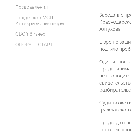
Поздравления
Заседание пр
Поддержка МСП.
Краснодарско
Антикризисные меры
Алтухова.
СВОй бизнес
Бюро по защи
ОПОРА — СТАРТ
подняло проб
Один из вопр
Предпринимат
не проводитс
свидетельств
разбирательс
Суды также н
гражданского
Председатель
контроль про