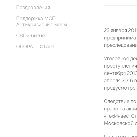
Поздравления
Поддержка МСП.
Антикризисные меры
23 января 20
СВОй бизнес
предпринима
преследован
ОПОРА — СТАРТ
Уголовное де
преступления)
сентября 201
апреля 2016 
предусмотренн
Следствие по
право на акц
«ТехИнвестСт
Московской о
При этом сде