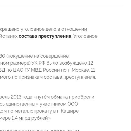
екращено уголовное дело в отношении
ействиях
состава преступления
. Уголовное
. 30 (покушение на совершение
упном размере) УК РФ было возбуждено 12
Д по ЦАО ГУ МВД России по г. Москве. 11
емого по признакам состава преступления,
прель 2013 года «путём обмана приобрели
ась единственным участником ООО
ом по металлопрокату в г. Кашире
ере 1,4 млрд рублей».
чии предусмотренного применимым