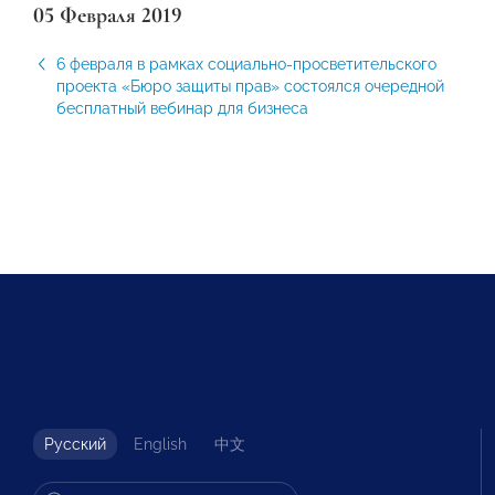
05 Февраля 2019
6 февраля в рамках социально-просветительского
проекта «Бюро защиты прав» состоялся очередной
бесплатный вебинар для бизнеса
Русский
English
中文