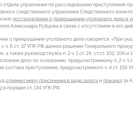
о отдела управления по расследованию преступлений пр
авного следственного управления Следственного комит
есено
постановление о
прекращении уголовного дела и 
еля Александра Рубцова в связи с отсутствием в его дей
нии о прекращении уголовного дела говорится: «При указ
 с ч. 6 ст. 37 УПК РФ данное решение Генерального про
 а также руководствуясь п. 2 ч. 1 ст. 24, ст.ст. 102, 106 и
оловное дело по основанию, предусмотренному п. 2 ч. 1 ст
ях состава преступления, предусмотренного ч. 4 ст. 159 У
суд
отменил меру пресечения в виде залога
и
признал
за 
ю
в порядке ст. 134 УПК РФ.