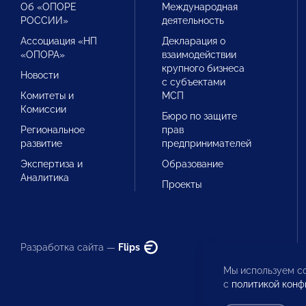
Об «ОПОРЕ
Международная
РОССИИ»
деятельность
Ассоциация «НП
Декларация о
«ОПОРА»
взаимодействии
крупного бизнеса
Новости
с субъектами
Комитеты и
МСП
Комиссии
Бюро по защите
Региональное
прав
развитие
предпринимателей
Экспертиза и
Образование
Аналитика
Проекты
Разработка сайта —
Flips
Мы используем co
с
политикой конф