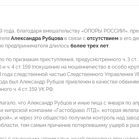
19 года, благодаря вмешательству «ОПОРЫ РОССИИ», пр
теля
Александра Рубцова
в связи с
отсутствием
в его д
ие предпринимателя длилось
более трех лет
.
ло по признакам преступления, предусмотренного ч. 3 ст
 и ч. 4 ст. 159 (покушение на мошенничество в особо кр
3 года следственной частью Следственного Управления УВ
года был Александр Рубцов привлечен в качестве обвиня
ого ч. 4 ст. 159 УК РФ.
лагало, что Александр Рубцов и иные лица с января по а
ии кипрской компании «Гастобраво ЛТД», которая являл
рой», и через это общество получили контроль над завод
бласти, тем самым причинив потерпевшему ущерб в разм
лка в отношении упомянутых акций проведена при нали