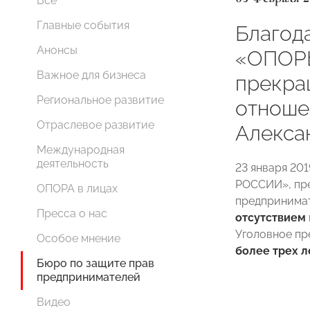
Все
Главные события
Благод
Анонсы
«ОПОР
Важное для бизнеса
прекра
Региональное развитие
отноше
Отраслевое развитие
Алекса
Международная
деятельность
23 января 20
РОССИИ», пре
ОПОРА в лицах
предпринима
Пресса о нас
отсутствием
Уголовное пр
Особое мнение
более трех л
Бюро по защите прав
предпринимателей
Видео