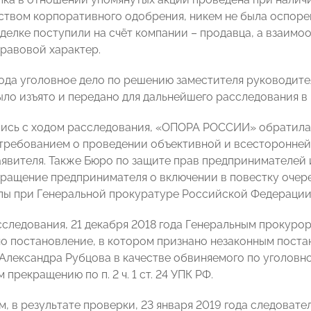
ством корпоративного одобрения, никем не была оспоре
сделке поступили на счёт компании – продавца, а взаим
равовой характер.
года уголовное дело по решению заместителя руководит
ло изъято и передано для дальнейшего расследования в 
ись с ходом расследования, «ОПОРА РОССИИ» обратила
требованием о проведении объективной и всесторонней
явителя. Также Бюро по защите прав предпринимателе
ращение предпринимателя о включении в повестку оче
пы при Генеральной прокуратуре Российской Федерации
сследования, 21 декабря 2018 года Генеральным прокур
о постановление, в котором признано незаконным постано
Александра Рубцова в качестве обвиняемого по уголовно
прекращению по п. 2 ч. 1 ст. 24 УПК РФ.
м, в результате проверки, 23 января 2019 года следоват