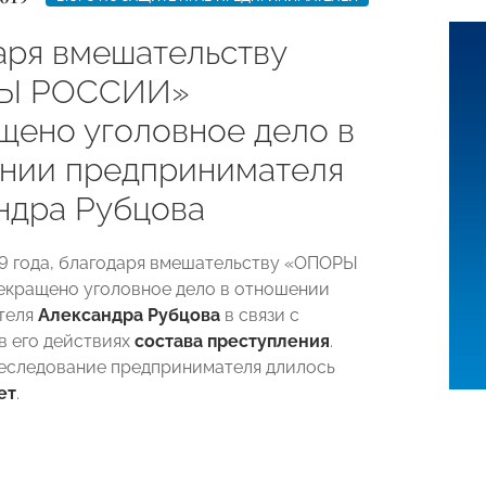
аря вмешательству
Ы РОССИИ»
щено уголовное дело в
нии предпринимателя
ндра Рубцова
19 года, благодаря вмешательству «ОПОРЫ
кращено уголовное дело в отношении
теля
Александра Рубцова
в связи с
в его действиях
состава преступления
.
еследование предпринимателя длилось
ет
.