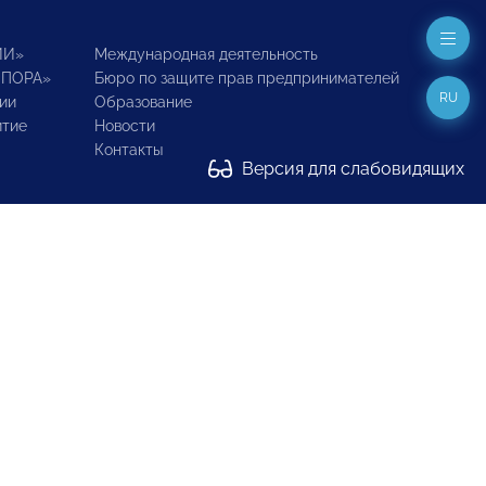
ИИ»
Международная деятельность
ОПОРА»
Бюро по защите прав предпринимателей
RU
ии
Образование
итие
Новости
Контакты
Версия для слабовидящих