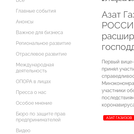
Все
Главные события
Азат Г
Анонсы
РОССИИ
Важное для бизнеса
расшир
Региональное развитие
господ
Отраслевое развитие
Первый вице
Международная
принял участ
деятельность
справедливост
ОПОРА в лицах
Минэкономра
участники об
Пресса о нас
последствиям
Особое мнение
коронавируса
Бюро по защите прав
АЗАТ ГАЗИЗОВ
предпринимателей
Видео