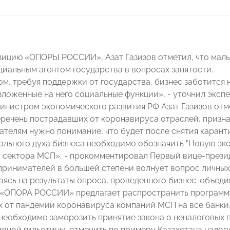
зицию «ОПОРЫ РОССИИ», Азат Газизов отметил, что малый
циальным агентом государства в вопросах занятости.
ом, требуя поддержки от государства, бизнес заботится 
зложенные на него социальные функции», - уточнил экспе
Министром экономического развития РФ Азат Газизов отм
речень пострадавших от коронавируса отраслей, призн
телям нужно понимание, что будет после снятия каранти
ального духа бизнеса необходимо обозначить "Новую эк
 сектора МСП», - прокомментировал Первый вице-през
принимателей в большей степени волнует вопрос личных
лаясь на результаты опроса, проведенного бизнес-объеди
м «ОПОРА РОССИИ» предлагает распространить программ
 от пандемии коронавируса компаний МСП на все банки
 необходимо заморозить принятие закона о неналоговых
вной гильотины, отменить по примеру Казахстана налог