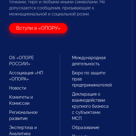
точками, тире и любыми иными символами. Не
допускаются сообщения, призывающие к
межнациональной и социальной розни.
Вступи в «ОПОРУ»
Об «ОПОРЕ
Международная
РОССИИ»
деятельность
Ассоциация «НП
Бюро по защите
«ОПОРА»
прав
предпринимателей
Новости
Декларация о
Комитеты и
взаимодействии
Комиссии
крупного бизнеса
Региональное
с субъектами
развитие
МСП
Экспертиза и
Образование
Аналитика