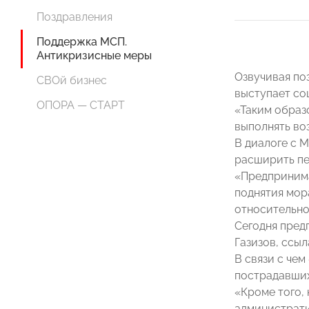
Поздравления
Поддержка МСП.
Антикризисные меры
Озвучивая по
СВОй бизнес
выступает со
ОПОРА — СТАРТ
«Таким образ
выполнять во
В диалоге с 
расширить пе
«Предпринима
поднятия мор
относительно
Сегодня пред
Газизов, ссы
В связи с че
пострадавших
«Кроме того,
администрати