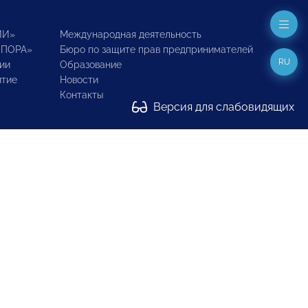
ИИ»
Международная деятельность
ОПОРА»
Бюро по защите прав предпринимателей
RU
ии
Образование
итие
Новости
Контакты
Версия для слабовидящих