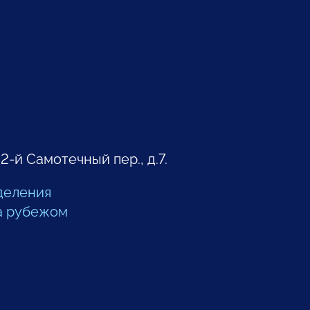
 2-й Самотечный пер., д.7.
деления
а рубежом