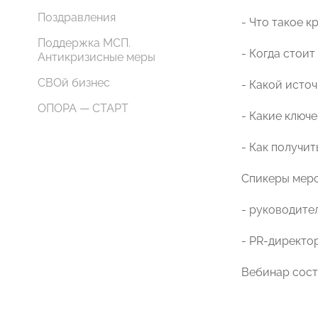
Поздравления
- Что такое к
Поддержка МСП.
- Когда стои
Антикризисные меры
СВОй бизнес
- Какой исто
ОПОРА — СТАРТ
- Какие ключ
- Как получит
Спикеры меро
- руководите
- PR-директо
Вебинар сост