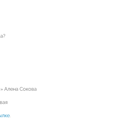
са?
» Алена Сокова
вая
ылке
.