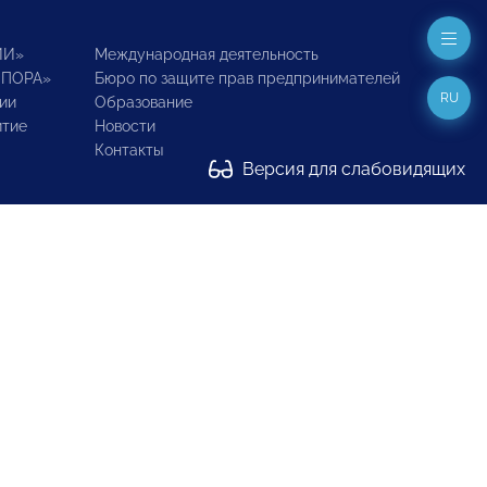
ИИ»
Международная деятельность
ОПОРА»
Бюро по защите прав предпринимателей
RU
ии
Образование
итие
Новости
Контакты
Версия для слабовидящих