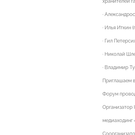
хранителей г
· Александрос
· Илья Иткин
· Гил Петерси
· Николай Шл
· Владимир Ту
Приглашаем в
Форум провод
Организатор I
медиаходинг 
Соорганизатор