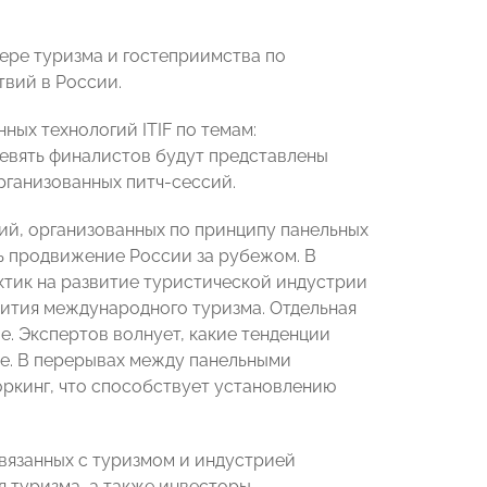
ере туризма и гостеприимства по
твий в России.
ных технологий ITIF по темам:
евять финалистов будут представлены
рганизованных питч-сессий.
ний, организованных по принципу панельных
ь продвижение России за рубежом. В
ктик на развитие туристической индустрии
вития международного туризма. Отдельная
е. Экспертов волнует, какие тенденции
е. В перерывах между панельными
оркинг, что способствует установлению
связанных с туризмом и индустрией
 туризма, а также инвесторы,