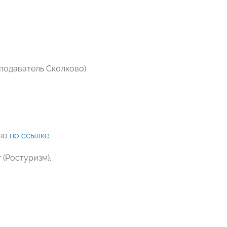
еподаватель Сколково)
жно
по ссылке
.
(Ростуризм).