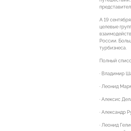
представител
А 19 сентября
целевые груп
взаимодейств
России. Боль
турбизнеса.
Полный списо
· Владимир Ш
· Леонид Мар
· Алексис Дел
· Александр 
· Леонид Гел