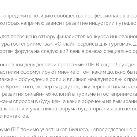
– определить позицию сообщества профессионалов в сф
 которых напрямую зависит развитие индустрии путешес
будет посвящено отбору финалистов конкурса инновацион
ура гостеприимства», «Онлайн-сервисы для туризма». Д
гостям форума на следующий день в рамках специально о
– основной день деловой программы ITIF. В ходе обсужде
частники сформулируют мнение о том, каким должно быт
 также – обсуждение роли и влияния международных пра
не. Кроме того, эксперты дадут оценку перспективам раз
ы развития онлайн-технологий в туризме и гостеприимств
жаны спросом в будущем, а какие обречены на вымирани
для гостей и участников форума будет организован нетв
и контактов.
руме ITIF помимо участников бизнеса, непосредственно 
 примут разработчики новых инновационных решений для