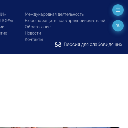
ИИ»
Международная деятельность
ОПОРА»
Бюро по защите прав предпринимателей
RU
ии
Образование
итие
Новости
Контакты
Версия для слабовидящих