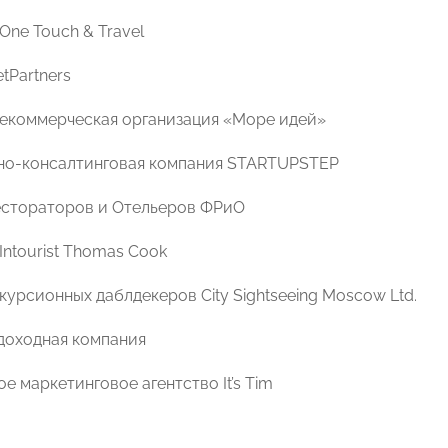
One Touch & Travel
tPartners
екоммерческая организация «Море идей»
но-консалтинговая компания STARTUPSTEP
естораторов и Отельеров ФРиО
Intourist Thomas Cook
курсионных даблдекеров City Sightseeing Moscow Ltd.
доходная компания
 маркетинговое агентство It’s Tim