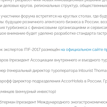
и деловых кругов, региональных структур, общественных
 участники форума встретятся на круглых столах, где б
пы: будущее розничного агентского бизнеса в России, в
ия турбизнеса с финансовыми организациями и сервисам
шое внимание будет уделено разработке стандарта гастр
к экспертов ITIF-2017 размещён
на официальном сайте п
аров (президент Ассоциации внутреннего и въездного ту
мер (генеральный директор туроператора Intourist Thoma
арофф (директор подразделения AccorHotels в России, Гр
Румянцев (венчурный инвестор)
ибтерман (президент Международного эногастрономическ