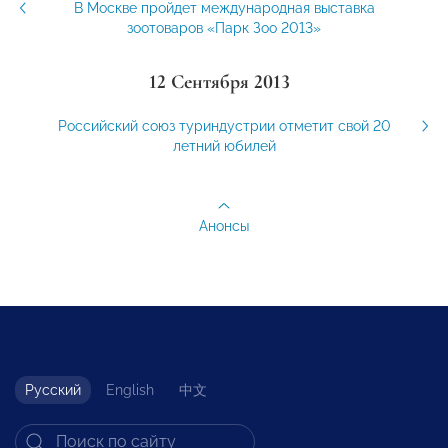
В Москве пройдет международная выставка
зоотоваров «Парк Зоо 2013»
12 Сентября 2013
Российский союз туриндустрии отметит свой 20
летний юбилей
Анонсы
Русский
English
中文