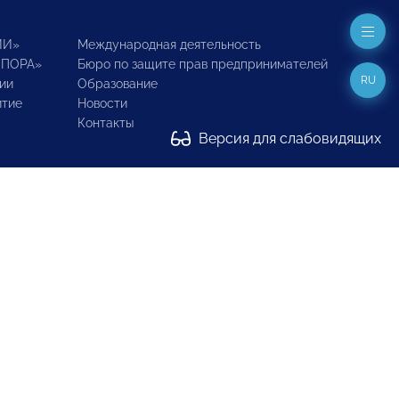
ИИ»
Международная деятельность
ОПОРА»
Бюро по защите прав предпринимателей
RU
ии
Образование
итие
Новости
Контакты
Версия для слабовидящих