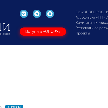
Об «ОПОРЕ РОСС
Ассоциация «НП «
Комитеты и Комисс
Региональное разв
Вступи в «ОПОРУ»
Проекты
4
АНОНСЫ