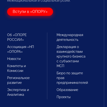
межнациональной и социальной розни.
Вступи в «ОПОРУ»
Об «ОПОРЕ
Международная
РОССИИ»
деятельность
Ассоциация «НП
Декларация о
«ОПОРА»
взаимодействии
крупного бизнеса
Новости
с субъектами
Комитеты и
МСП
Комиссии
Бюро по защите
Региональное
прав
развитие
предпринимателей
Экспертиза и
Образование
Аналитика
Проекты