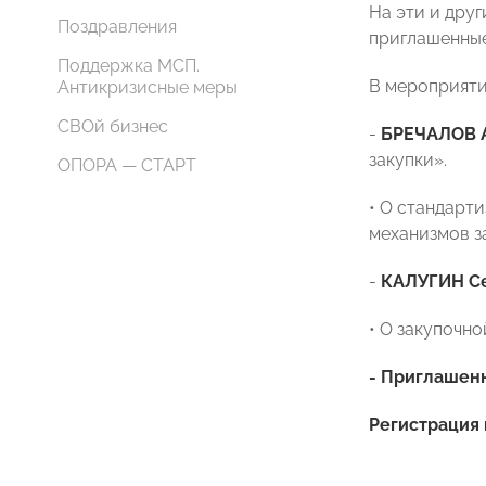
На эти и дру
Поздравления
приглашенные
Поддержка МСП.
В мероприяти
Антикризисные меры
СВОй бизнес
-
БРЕЧАЛОВ 
закупки».
ОПОРА — СТАРТ
• О стандарт
механизмов з
-
КАЛУГИН Се
• О закупочн
- Приглашен
Регистрация 