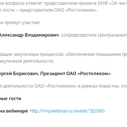
гие вопросы ответят представители проекта ОНФ «ЗА чест
 гости – представители ОАО «Ростелеком».
и примут участие:
Александр Владимирович
, сопредседатель Центральног
изации закупочных процессов, обеспечении повышения 
акупочной деятельности.
ргей Борисович, Президент ОАО «Ростелеком»
ой деятельности ОАО «Ростелеком» в рамках повестки, от
ные гости
на вебинаре
:
http://my.webinar.ru/event/311990